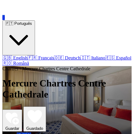
0
🇵🇹 Português
🇬🇧 English
🇫🇷 Français
🇩🇪 Deutsch
🇮🇹 Italiano
🇪🇸 Español
🇷🇴 Română
Chartres › Mercure Chartres Centre Cathedrale
Mercure Chartres Centre
Cathedrale
Guardar
Guardado