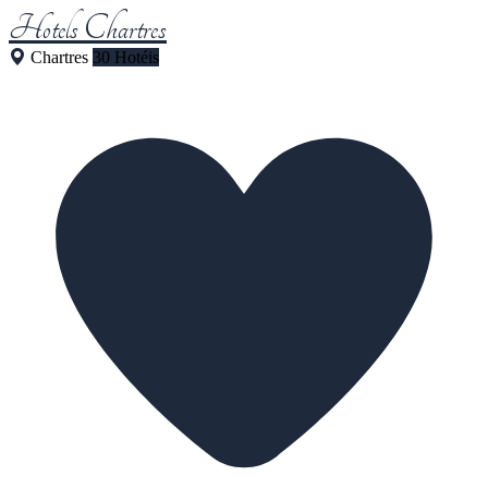
Hotels Chartres
Chartres
30 Hotéis