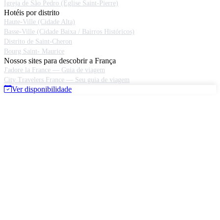
Igreja de São Pedro (Église Saint-Pierre)
Hotéis por distrito
Haute-Ville (Cidade Alta)
Basse-Ville (Cidade Baixa / Bairros Históricos)
Distrito de Saint-Cheron
Bourg Saint- Maurice
Nossos sites para descobrir a França
J'adore la France — Guia de viagem
City Travelers France — Seu guia de viagem
Ver disponibilidade