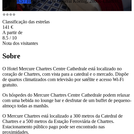
⭐⭐⭐⭐
8.5 / 10
3 Rue Du General Koenig, 28000 Chartres,
France
⭐⭐⭐⭐
Classificação das estrelas
141 €
A partir de
8.5
/ 10
Nota dos visitantes
Sobre
O Hotel Mercure Chartres Centre Cathedrale está localizado no
coração de Chartres, com vista para a catedral e o mercado. Dispõe
de quartos climatizados com televisão por satélite e acesso Wi-Fi
gratuito.
Os hóspedes do Mercure Chartres Centre Cathedrale podem relaxar
com uma bebida no lounge bar e desfrutar de um buffet de pequeno-
almoço todas as manhãs.
O Mercure Chartres está localizado a 300 metros da Catedral de
Chartres e a 500 metros da Estação Ferroviária de Chartres.
Estacionamento público pago pode ser encontrado nas
proximidades.