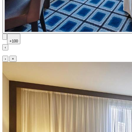
+100
‹
›
×