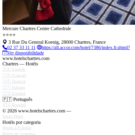
Mercure Chartres Centre Cathedrale
⭐⭐⭐⭐
3 Rue Du General Koenig, 28000 Chartres, France
02 37 33 11 11
https://all.accor.com/hotel/7386/index.fr.shtml?
Ver disponibilidade
www.hotelschartres.com
Chartres — Hotéis
🇬🇧 English
🇫🇷 Français
🇩🇪 Deutsch
🇮🇹 Italiano
🇪🇸 Español
🇵🇹 Português
🇷🇴 Română
© 2026 www.hotelschartres.com —
Smart Hotel
Hotéis por categoria
Hotéis 4 Estrelas
Hotéis de 3 estrelas