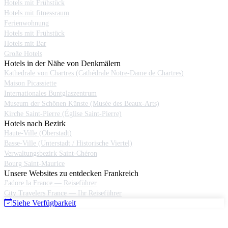
Hotels mit Frühstück
Hotels mit fitnessraum
Ferienwohnung
Hotels mit Frühstück
Hotels mit Bar
Große Hotels
Hotels in der Nähe von Denkmälern
Kathedrale von Chartres (Cathédrale Notre-Dame de Chartres)
Maison Picassiette
Internationales Buntglaszentrum
Museum der Schönen Künste (Musée des Beaux-Arts)
Kirche Saint-Pierre (Église Saint-Pierre)
Hotels nach Bezirk
Haute-Ville (Oberstadt)
Basse-Ville (Unterstadt / Historische Viertel)
Verwaltungsbezirk Saint-Chéron
Bourg Saint-Maurice
Unsere Websites zu entdecken Frankreich
J'adore la France — Reiseführer
City Travelers France — Ihr Reiseführer
Siehe Verfügbarkeit