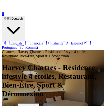
0
🇩🇪 Deutsch
🇬🇧 English
🇫🇷 Français
🇮🇹 Italiano
🇪🇸 Español
🇵🇹
Português
🇷🇴 Română
Chartres › Harvey Chartres - Résidence lifestyle 4 étoiles,
Restaurant, Bien-Être, Sport & Déconnexion
Harvey Chartres - Résidence
lifestyle 4 étoiles, Restaurant,
Bien-Être, Sport &
Déconnexion