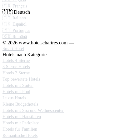
🇫🇷 Français
🇩🇪 Deutsch
🇮🇹 Italiano
🇪🇸 Español
🇵🇹 Português
🇷🇴 Română
© 2026 www.hotelschartres.com —
Smart Hotel
Hotels nach Kategorie
Hotels 4 Sterne
3 Sterne Hotels
Hotels 2 Sterne
Top bewertete Hotels
Hotels mit Suiten
Hotels mit Pool
Luxus Hotels
Kleine Budgethotels
Hotels mit Spa und Wellnesscenter
Hotels mit Haustieren
Hotels mit Parkplatz
Hotels für Familien
Romantische Hotels