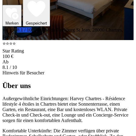
Merken
Gespeichert
⭐⭐⭐⭐
8.1 / 10
7 Rue du Faubourg St Jean, 28000 Chartres,
France
⭐⭐⭐⭐
Star Rating
100 €
Ab
8.1
/ 10
Hinweis für Besucher
Über uns
Außergewöhnliche Einrichtungen: Harvey Chartres - Résidence
lifestyle 4 étoiles in Chartres bietet eine Sonnenterrasse, einen
Garten, ein Restaurant, eine Bar und kostenloses WLAN. Private
Check-in und Check-out, eine Lounge und ein Concierge-Service
sorgen für einen komfortablen Aufenthalt.
Komfortable Unterkünfte: Die Zimmer verfügen über private