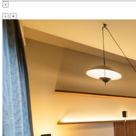
‹
›
×