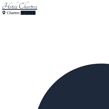
Hotels Chartres
Chartres
30 Hôtels