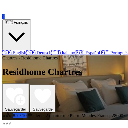
0
🇫🇷 Français
🇬🇧 English
🇩🇪 Deutsch
🇮🇹 Italiano
🇪🇸 Español
🇵🇹 Portuguê
Chartres › Residhome Chartres
Residhome Chartres
Sauvegarder
Sauvegardé
⭐⭐⭐
8.7 / 10
2 ter et 2 quarter rue Pierre Mendes-France, 28000 C
⭐⭐⭐