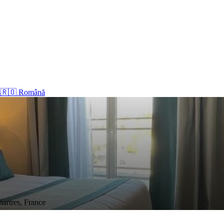
s
🇷🇴 Română
hartres, France