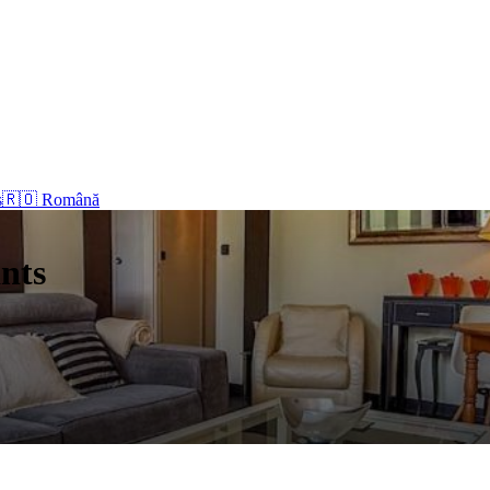
s
🇷🇴 Română
nts