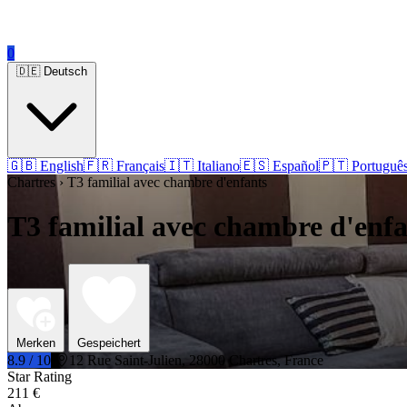
0
🇩🇪 Deutsch
🇬🇧 English
🇫🇷 Français
🇮🇹 Italiano
🇪🇸 Español
🇵🇹 Portuguê
Chartres › T3 familial avec chambre d'enfants
T3 familial avec chambre d'enfa
Merken
Gespeichert
8.9 / 10
12 Rue Saint-Julien, 28000 Chartres, France
Star Rating
211 €