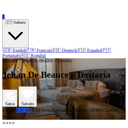
0
🇮🇹 Italiano
🇬🇧 English
🇫🇷 Français
🇩🇪 Deutsch
🇪🇸 Español
🇵🇹
Português
🇷🇴 Română
Chartres › Jehan De Beauce - Teritoria
Jehan De Beauce - Teritoria
Salva
Salvato
⭐⭐⭐⭐
8.3 / 10
19 Avenue Jehan De Beauce, 28000 Chartres,
France
⭐⭐⭐⭐