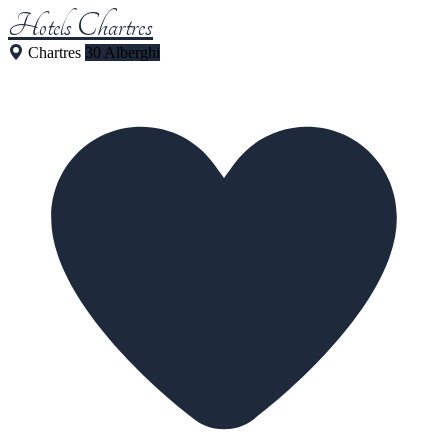
Hotels Chartres
Chartres
30 Alberghi