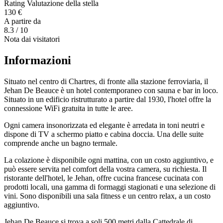
Rating Valutazione della stella
130 €
A partire da
8.3
/ 10
Nota dai visitatori
Informazioni
Situato nel centro di Chartres, di fronte alla stazione ferroviaria, il
Jehan De Beauce è un hotel contemporaneo con sauna e bar in loco.
Situato in un edificio ristrutturato a partire dal 1930, l'hotel offre la
connessione WiFi gratuita in tutte le aree.
Ogni camera insonorizzata ed elegante è arredata in toni neutri e
dispone di TV a schermo piatto e cabina doccia. Una delle suite
comprende anche un bagno termale.
La colazione è disponibile ogni mattina, con un costo aggiuntivo, e
può essere servita nel comfort della vostra camera, su richiesta. Il
ristorante dell'hotel, le Jehan, offre cucina francese cucinata con
prodotti locali, una gamma di formaggi stagionati e una selezione di
vini. Sono disponibili una sala fitness e un centro relax, a un costo
aggiuntivo.
Jehan De Beauce si trova a soli 500 metri dalla Cattedrale di