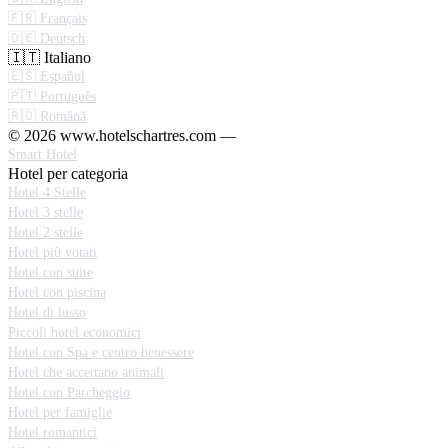
🇫🇷 Français
🇩🇪 Deutsch
🇮🇹 Italiano
🇪🇸 Español
🇵🇹 Português
🇷🇴 Română
© 2026 www.hotelschartres.com —
Smart Hotel
Hotel per categoria
Hotel 4 Stelle
Hotel 3 stelle
Hotel 2 stelle
Hotel più votati
Hotel con suite
Hotel con piscina
Hotel di lusso
Piccoli hotel economici
Hotel con Spa e centro benessere
Hotel che accettano animali
Hotel con Parcheggio
Hotel per famiglie
Hotel romantici