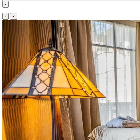
‹
›
×