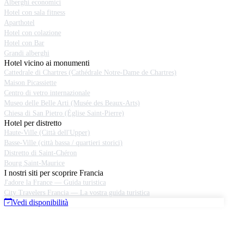
Alberghi economici
Hotel con sala fitness
Aparthotel
Hotel con colazione
Hotel con Bar
Grandi alberghi
Hotel vicino ai monumenti
Cattedrale di Chartres (Cathédrale Notre-Dame de Chartres)
Maison Picassiette
Centro di vetro internazionale
Museo delle Belle Arti (Musée des Beaux-Arts)
Chiesa di San Pietro (Église Saint-Pierre)
Hotel per distretto
Haute-Ville (Città dell'Upper)
Basse-Ville (città bassa / quartieri storici)
Distretto di Saint-Chéron
Bourg Saint-Maurice
I nostri siti per scoprire Francia
J'adore la France — Guida turistica
City Travelers Francia — La vostra guida turistica
Vedi disponibilità