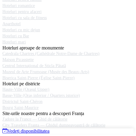
Hoteluri romantice
Hoteluri pentru afaceri
Hoteluri cu sala de fitness
Aparthotel
Hoteluri cu mic dejun
Hoteluri cu Bar
Hoteluri mari
Hoteluri aproape de monumente
Catedrala Chartres (Cathédrale Notre-Dame de Chartres)
Maison Picassiette
Centrul Internaţional de Sticla Pătată
Muzeul de Arte Frumoase (Musée des Beaux-Arts)
Biserica Saint-Pierre (Église Saint-Pierre)
Hoteluri pe districte
Haute-Ville (Orașul Upper)
Basse-Ville (Oraș inferior / Quarters istorice)
Districtul Saint-Chéron
Bourg Saint-Maurice
Site-urile noastre pentru a descoperi Franța
J'adore la France — Ghid de călătorie
City Travelers Franţa — Ghidul dumneavoastră de călătorie
Vedeți disponibilitatea