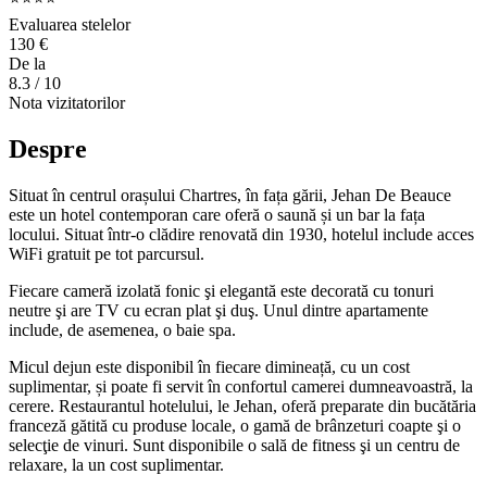
Evaluarea stelelor
130 €
De la
8.3
/ 10
Nota vizitatorilor
Despre
Situat în centrul orașului Chartres, în fața gării, Jehan De Beauce
este un hotel contemporan care oferă o saună și un bar la fața
locului. Situat într-o clădire renovată din 1930, hotelul include acces
WiFi gratuit pe tot parcursul.
Fiecare cameră izolată fonic şi elegantă este decorată cu tonuri
neutre şi are TV cu ecran plat şi duş. Unul dintre apartamente
include, de asemenea, o baie spa.
Micul dejun este disponibil în fiecare dimineață, cu un cost
suplimentar, și poate fi servit în confortul camerei dumneavoastră, la
cerere. Restaurantul hotelului, le Jehan, oferă preparate din bucătăria
franceză gătită cu produse locale, o gamă de brânzeturi coapte şi o
selecţie de vinuri. Sunt disponibile o sală de fitness şi un centru de
relaxare, la un cost suplimentar.