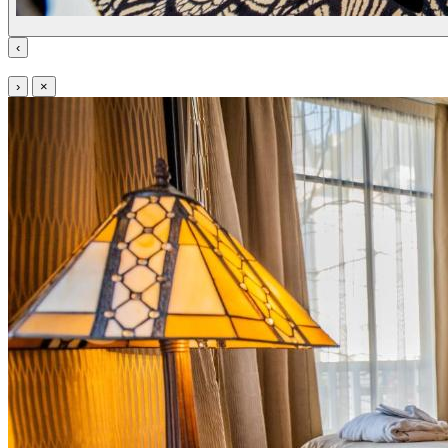
‹
›
×