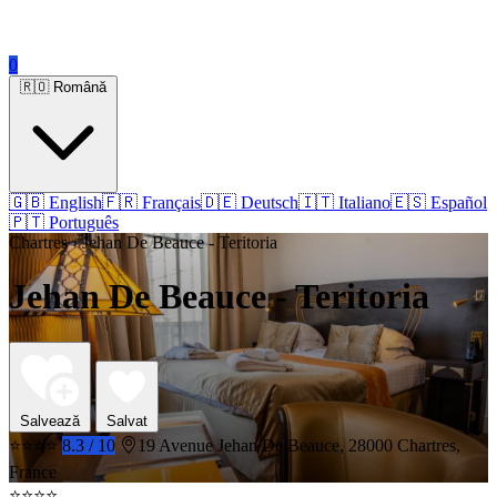
0
🇷🇴 Română
🇬🇧 English
🇫🇷 Français
🇩🇪 Deutsch
🇮🇹 Italiano
🇪🇸 Español
🇵🇹 Português
Chartres › Jehan De Beauce - Teritoria
Jehan De Beauce - Teritoria
Salvează
Salvat
⭐⭐⭐⭐
8.3 / 10
19 Avenue Jehan De Beauce, 28000 Chartres,
France
⭐⭐⭐⭐