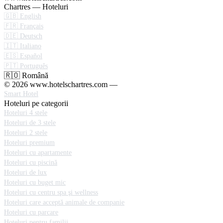
Chartres — Hoteluri
🇬🇧 English
🇫🇷 Français
🇩🇪 Deutsch
🇮🇹 Italiano
🇪🇸 Español
🇵🇹 Português
🇷🇴 Română
© 2026 www.hotelschartres.com —
Smart Hotel
Hoteluri pe categorii
Hoteluri 4 stele
Hoteluri de 3 stele
Hoteluri 2 stele
Hoteluri premium
Hoteluri cu apartamente
Hoteluri cu piscină
Hoteluri de lux
Hoteluri cu buget mic
Hoteluri cu centru spa şi wellness
Hoteluri care acceptă animale de companie
Hoteluri cu parcare
Hoteluri pentru familii