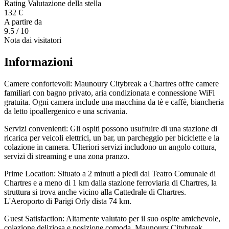
Rating Valutazione della stella
132 €
A partire da
9.5
/ 10
Nota dai visitatori
Informazioni
Camere confortevoli: Maunoury Citybreak a Chartres offre camere
familiari con bagno privato, aria condizionata e connessione WiFi
gratuita. Ogni camera include una macchina da tè e caffè, biancheria
da letto ipoallergenico e una scrivania.
Servizi convenienti: Gli ospiti possono usufruire di una stazione di
ricarica per veicoli elettrici, un bar, un parcheggio per biciclette e la
colazione in camera. Ulteriori servizi includono un angolo cottura,
servizi di streaming e una zona pranzo.
Prime Location: Situato a 2 minuti a piedi dal Teatro Comunale di
Chartres e a meno di 1 km dalla stazione ferroviaria di Chartres, la
struttura si trova anche vicino alla Cattedrale di Chartres.
L'Aeroporto di Parigi Orly dista 74 km.
Guest Satisfaction: Altamente valutato per il suo ospite amichevole,
colazione deliziosa e posizione comoda, Maunoury Citybreak