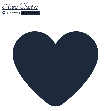
Hotels Chartres
Chartres
30 Alberghi