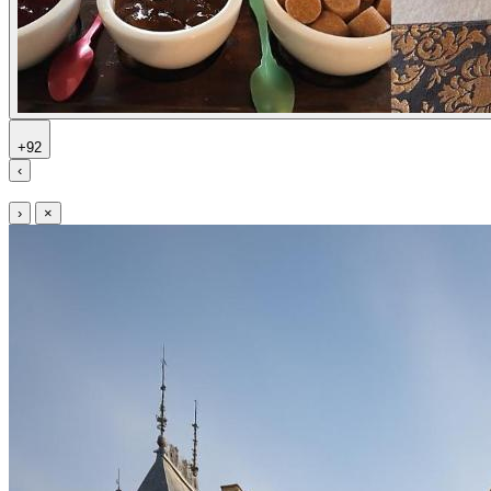
+92
‹
›
×