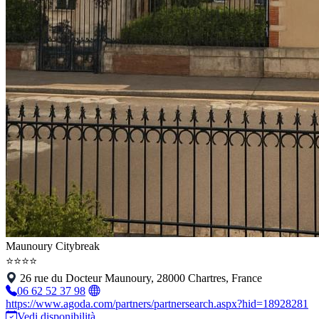
Maunoury Citybreak
⭐⭐⭐⭐
26 rue du Docteur Maunoury, 28000 Chartres, France
06 62 52 37 98
https://www.agoda.com/partners/partnersearch.aspx?hid=18928281
Vedi disponibilità