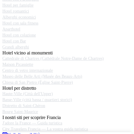
Hotel per famiglie
Hotel romantici
Alberghi economici
Hotel con sala fitness
Aparthotel
Hotel con colazione
Hotel con Bar
Grandi alberghi
Hotel vicino ai monumenti
Cattedrale di Chartres (Cathédrale Notre-Dame de Chartres)
Maison Picassiette
Centro di vetro internazionale
Museo delle Belle Arti (Musée des Beaux-Arts)
Chiesa di San Pietro (Église Saint-Pierre)
Hotel per distretto
Haute-Ville (Città dell'Upper)
Basse-Ville (città bassa / quartieri storici)
Distretto di Saint-Chéron
Bourg Saint-Maurice
I nostri siti per scoprire Francia
J'adore la France — Guida turistica
City Travelers Francia — La vostra guida turistica