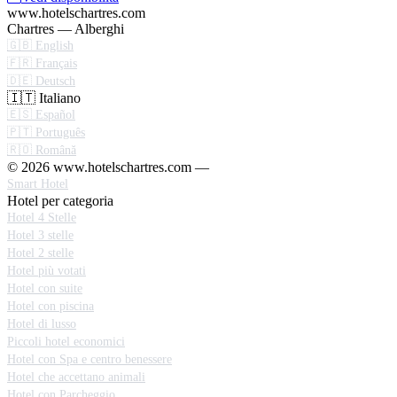
www.hotelschartres.com
Chartres — Alberghi
🇬🇧 English
🇫🇷 Français
🇩🇪 Deutsch
🇮🇹 Italiano
🇪🇸 Español
🇵🇹 Português
🇷🇴 Română
© 2026 www.hotelschartres.com —
Smart Hotel
Hotel per categoria
Hotel 4 Stelle
Hotel 3 stelle
Hotel 2 stelle
Hotel più votati
Hotel con suite
Hotel con piscina
Hotel di lusso
Piccoli hotel economici
Hotel con Spa e centro benessere
Hotel che accettano animali
Hotel con Parcheggio