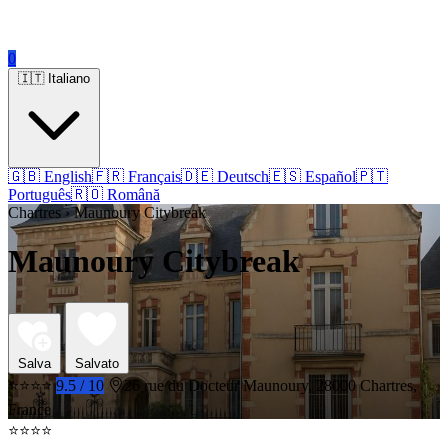
0
🇮🇹 Italiano
🇬🇧 English
🇫🇷 Français
🇩🇪 Deutsch
🇪🇸 Español
🇵🇹
Português
🇷🇴 Română
Chartres › Maunoury Citybreak
Maunoury Citybreak
Salva
Salvato
⭐⭐⭐⭐
9.5 / 10
26 rue du Docteur Maunoury, 28000 Chartres,
France
⭐⭐⭐⭐