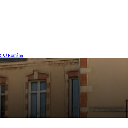
🇴 Română
nce