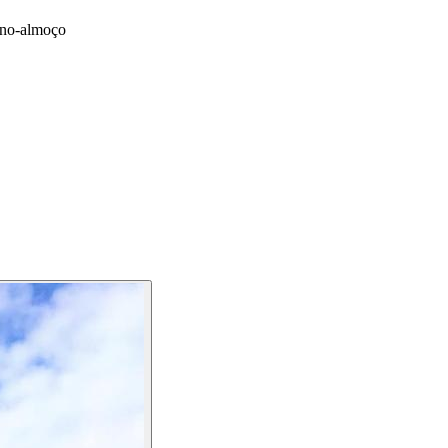
no-almoço