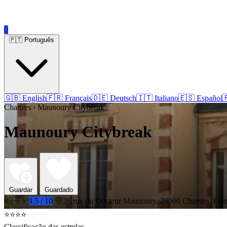
0
🇵🇹 Português
🇬🇧 English
🇫🇷 Français
🇩🇪 Deutsch
🇮🇹 Italiano
🇪🇸 Español

Chartres › Maunoury Citybreak
Maunoury Citybreak
Guardar
Guardado
⭐⭐⭐⭐
9.5 / 10
26 rue du Docteur Maunoury, 28000 Chartres, Fra
⭐⭐⭐⭐
Classificação das estrelas