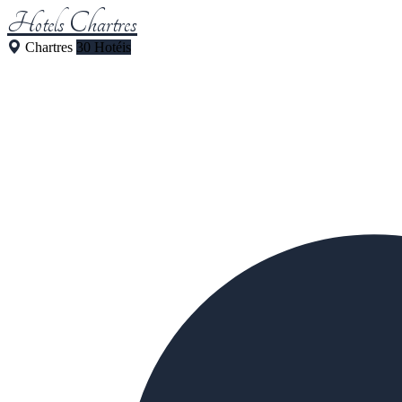
Hotels Chartres
Chartres
30 Hotéis