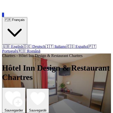
0
🇫🇷 Français
🇬🇧 English
🇩🇪 Deutsch
🇮🇹 Italiano
🇪🇸 Español
🇵🇹
Português
🇷🇴 Română
Chartres › Hôtel Inn Design & Restaurant Chartres
Hôtel Inn Design & Restaurant
Chartres
Sauvegarder
Sauvegardé