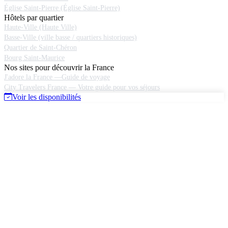
Église Saint-Pierre (Église Saint-Pierre)
Hôtels par quartier
Haute-Ville (Haute Ville)
Basse-Ville (ville basse / quartiers historiques)
Quartier de Saint-Chéron
Bourg Saint-Maurice
Nos sites pour découvrir la France
J'adore la France —Guide de voyage
City Travelers France — Votre guide pour vos séjours
Voir les disponibilités