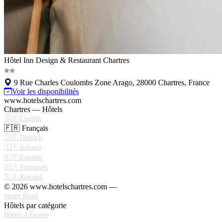
Hôtel Inn Design & Restaurant Chartres
⭐⭐
9 Rue Charles Coulombs Zone Arago, 28000 Chartres, France
Voir les disponibilités
www.hotelschartres.com
Chartres — Hôtels
🇬🇧 English
🇫🇷 Français
🇩🇪 Deutsch
🇮🇹 Italiano
🇪🇸 Español
🇵🇹 Português
🇷🇴 Română
© 2026 www.hotelschartres.com —
Smart Hotel
Hôtels par catégorie
Hôtels 4 Étoiles