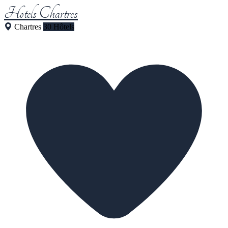
Hotels Chartres
Chartres
30 Hôtels