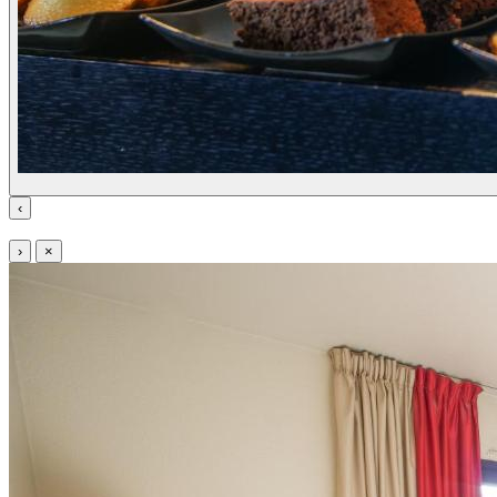
‹
›
×