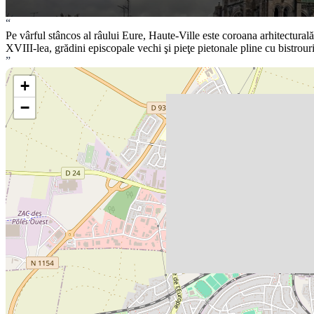
“
Pe vârful stâncos al râului Eure, Haute-Ville este coroana arhitectural
XVIII-lea, grădini episcopale vechi şi pieţe pietonale pline cu bistrouri 
”
+
−