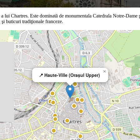
ă a lui Chartres. Este dominată de monumentala Catedrala Notre-Dame şi c
şi buticuri tradiţionale franceze.
×
📍 Haute-Ville (Orașul Upper)