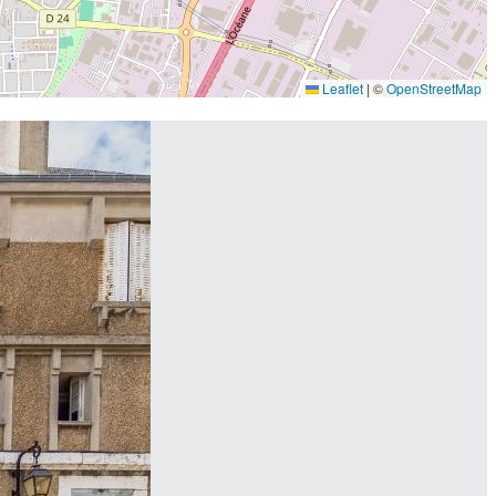
Leaflet
|
©
OpenStreetMap