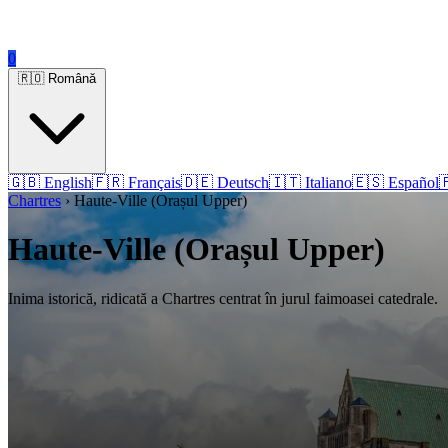
0
🇷🇴 Română
🇬🇧 English
🇫🇷 Français
🇩🇪 Deutsch
🇮🇹 Italiano
🇪🇸 Español

Chartres
› Haute-Ville (Orașul Upper)
Haute-Ville (Orașul Upper)
Inima istorică, ridicată a Chartres centrat în jurul faimoasei catedrale.