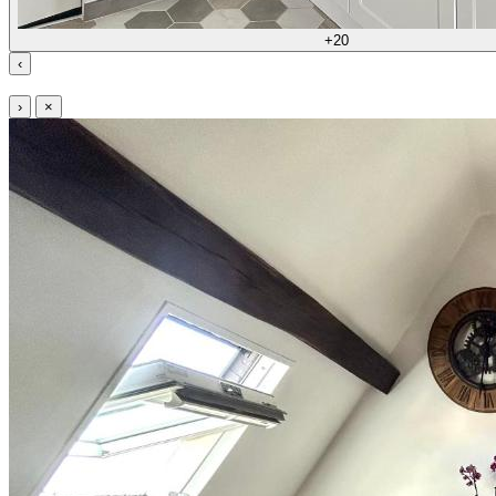
+20
‹
›
×