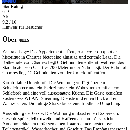
9.2 / 10
3 Rue des Écuyers, 28000 Chartres, France
Star Rating
61 €
Ab
9.2
/ 10
Hinweis für Besucher
Über uns
Zentrale Lage: Das Appartement L Écuyer au cœur du quartier
historique in Chartres bietet eine günstige und zentrale Lage. Die
Kathedrale von Chartres liegt 6 Gehminuten entfernt, während das
Stadttheater von Chartres 700 Meter in der Nähe liegt. Der Bahnhof
Chartres liegt 12 Gehminuten von der Unterkunft entfernt.
Komfortable Unterkunft: Die Wohnung verfügt über ein
Schlafzimmer und ein Badezimmer, ein Wohnzimmer mit einem
Schlafsofa und eine voll ausgestattete Küche. Die Gäste genießen
kostenloses WLAN, Streaming-Dienste und einen Blick auf ein
Wahrzeichen. Die ruhige Straße bietet eine friedliche Umgebung.
Ausstattung der Gäste: Die Wohnung umfasst einen Essbereich,
Geschirrspüler, Mikrowelle und Kaffeemaschine. Zusätzliche
Annehmlichkeiten umfassen einen Haartrockner, kostenlose
Toilettenartikel, Wasserkocher und Geschirr. Das Empfangspersonal