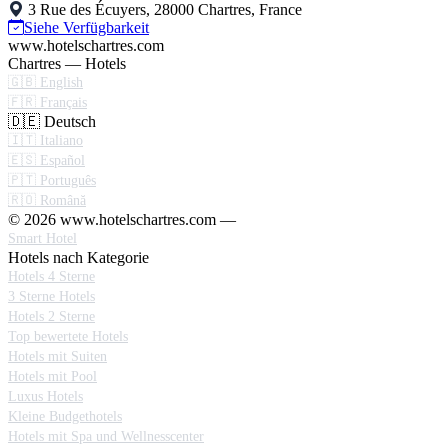
3 Rue des Écuyers, 28000 Chartres, France
Siehe Verfügbarkeit
www.hotelschartres.com
Chartres — Hotels
🇬🇧 English
🇫🇷 Français
🇩🇪 Deutsch
🇮🇹 Italiano
🇪🇸 Español
🇵🇹 Português
🇷🇴 Română
© 2026 www.hotelschartres.com —
Smart Hotel
Hotels nach Kategorie
Hotels 4 Sterne
3 Sterne Hotels
Hotels 2 Sterne
Top bewertete Hotels
Hotels mit Suiten
Hotels mit Pool
Luxus Hotels
Kleine Budgethotels
Hotels mit Spa und Wellnesscenter