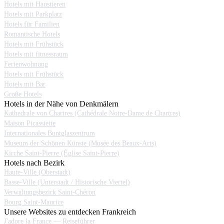
Hotels mit Haustieren
Hotels mit Parkplatz
Hotels für Familien
Romantische Hotels
Hotels mit Frühstück
Hotels mit fitnessraum
Ferienwohnung
Hotels mit Frühstück
Hotels mit Bar
Große Hotels
Hotels in der Nähe von Denkmälern
Kathedrale von Chartres (Cathédrale Notre-Dame de Chartres)
Maison Picassiette
Internationales Buntglaszentrum
Museum der Schönen Künste (Musée des Beaux-Arts)
Kirche Saint-Pierre (Église Saint-Pierre)
Hotels nach Bezirk
Haute-Ville (Oberstadt)
Basse-Ville (Unterstadt / Historische Viertel)
Verwaltungsbezirk Saint-Chéron
Bourg Saint-Maurice
Unsere Websites zu entdecken Frankreich
J'adore la France — Reiseführer