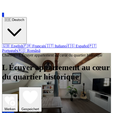
0
🇩🇪 Deutsch
🇬🇧 English
🇫🇷 Français
🇮🇹 Italiano
🇪🇸 Español
🇵🇹
Português
🇷🇴 Română
Chartres › L Écuyer appartement au cœur du quartier historique
L Écuyer appartement au cœur
du quartier historique
Merken
Gespeichert