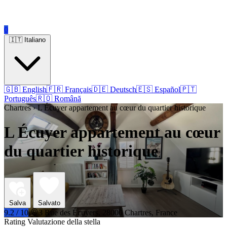
0
🇮🇹 Italiano
🇬🇧 English
🇫🇷 Français
🇩🇪 Deutsch
🇪🇸 Español
🇵🇹
Português
🇷🇴 Română
Chartres › L Écuyer appartement au cœur du quartier historique
L Écuyer appartement au cœur
du quartier historique
Salva
Salvato
9.2 / 10
3 Rue des Écuyers, 28000 Chartres, France
Rating Valutazione della stella