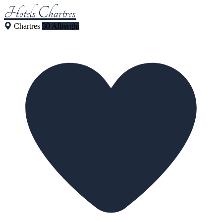
Hotels Chartres
Chartres
30 Alberghi