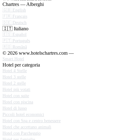
Chartres — Alberghi
🇬🇧 English
🇫🇷 Français
🇩🇪 Deutsch
🇮🇹 Italiano
🇪🇸 Español
🇵🇹 Português
🇷🇴 Română
© 2026 www.hotelschartres.com —
Smart Hotel
Hotel per categoria
Hotel 4 Stelle
Hotel 3 stelle
Hotel 2 stelle
Hotel più votati
Hotel con suite
Hotel con piscina
Hotel di lusso
Piccoli hotel economici
Hotel con Spa e centro benessere
Hotel che accettano animali
Hotel con Parcheggio
Hotel per famiglie