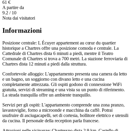
61 €
A partire da
9.2
/ 10
Nota dai visitatori
Informazioni
Posizione centrale: L Écuyer appartement au cœur du quartier
historique a Chartres offre una posizione comoda e centrale. La
Cattedrale di Chartres dista 6 minuti a piedi, mentre il Teatro
Comunale di Chartres si trova a 700 metri. La stazione ferroviaria di
Chartres dista 12 minuti a piedi dalla struttura.
Confortevole alloggio: L'appartamento presenta una camera da letto
e un bagno, un soggiorno con divano letto e una cucina
completamente attrezzata. Gli ospiti godono di connessione WiFi
gratuita, servizi di streaming e una vista su un punto di riferimento.
La strada tranquilla offre un ambiente tranquillo.
Servizi per gli ospiti: L'appartamento comprende una zona pranzo,
lavastoviglie, forno a microonde e macchina da caffè. Potrai
usufruire di asciugacapelli, set di cortesia, bollitore elettrico e utensili
da cucina. Il personale della reception parla francese.
Attrazioni nelle vicinanze: Chartrexpo dista 2,9 km, Castello di