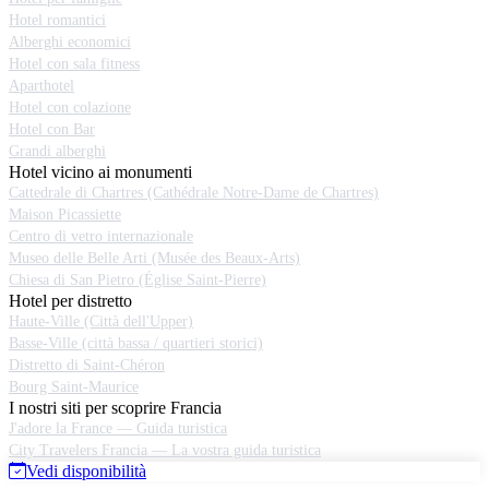
Hotel romantici
Alberghi economici
Hotel con sala fitness
Aparthotel
Hotel con colazione
Hotel con Bar
Grandi alberghi
Hotel vicino ai monumenti
Cattedrale di Chartres (Cathédrale Notre-Dame de Chartres)
Maison Picassiette
Centro di vetro internazionale
Museo delle Belle Arti (Musée des Beaux-Arts)
Chiesa di San Pietro (Église Saint-Pierre)
Hotel per distretto
Haute-Ville (Città dell'Upper)
Basse-Ville (città bassa / quartieri storici)
Distretto di Saint-Chéron
Bourg Saint-Maurice
I nostri siti per scoprire Francia
J'adore la France — Guida turistica
City Travelers Francia — La vostra guida turistica
Vedi disponibilità