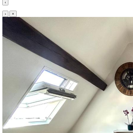
‹
›
×