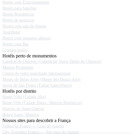
Hotéis com Estacionamento
Hotéis para famílias
Hotéis Românticos
Hotéis de negócios
Hotéis com sala de fitness
Aparthotel
Hotéis com pequeno-almoço
Hotéis com Bar
Grandes hotéis
Hotéis perto de monumentos
Catedral de Chartres (Cathédrale Notre-Dame de Chartres)
Maison Picassiette
Centro de vidro manchado internacional
Museu de Belas Artes (Musée des Beaux-Arts)
Igreja de São Pedro (Église Saint-Pierre)
Hotéis por distrito
Haute-Ville (Cidade Alta)
Basse-Ville (Cidade Baixa / Bairros Históricos)
Distrito de Saint-Cheron
Bourg Saint- Maurice
Nossos sites para descobrir a França
J'adore la France — Guia de viagem
City Travelers France — Seu guia de viagem