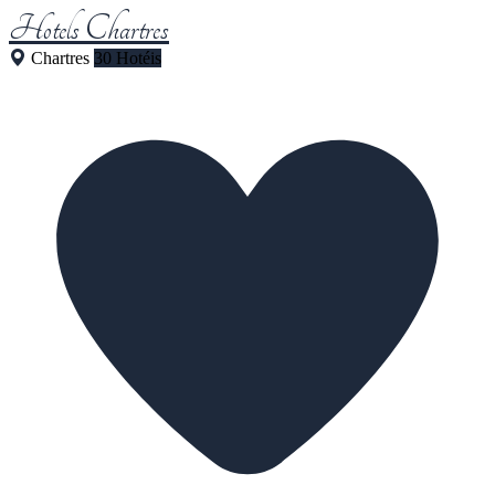
Hotels Chartres
Chartres
30 Hotéis