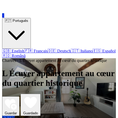
0
🇵🇹 Português
🇬🇧 English
🇫🇷 Français
🇩🇪 Deutsch
🇮🇹 Italiano
🇪🇸 Español
🇷🇴 Română
Chartres › L Écuyer appartement au cœur du quartier historique
L Écuyer appartement au cœur
du quartier historique
Guardar
Guardado