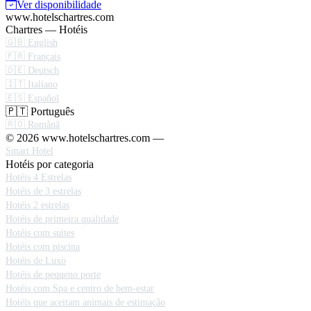
Ver disponibilidade
www.hotelschartres.com
Chartres — Hotéis
🇬🇧 English
🇫🇷 Français
🇩🇪 Deutsch
🇮🇹 Italiano
🇪🇸 Español
🇵🇹 Português
🇷🇴 Română
© 2026 www.hotelschartres.com —
Smart Hotel
Hotéis por categoria
Hotéis 4 Estrelas
Hotéis de 3 estrelas
Hotéis 2 estrelas
Hotéis de primeira qualidade
Hotéis com suites
Hotéis com piscina
Hotéis de Luxo
Hotéis de pequeno porte
Hotéis com Spa e centro de bem-estar
Hotéis que aceitam animais de estimação