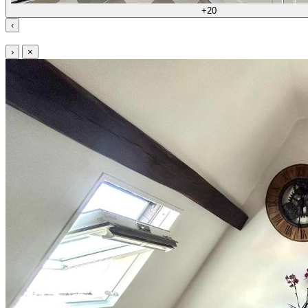
+20
‹
›
×