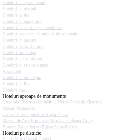
Hoteluri cu apartamente
Hoteluri cu piscină
Hoteluri de lux
Hoteluri cu buget mic
Hoteluri cu centru spa şi wellness
Hoteluri care acceptă animale de companie
Hoteluri cu parcare
Hoteluri pentru familii
Hoteluri romantice
Hoteluri pentru afaceri
Hoteluri cu sala de fitness
Aparthotel
Hoteluri cu mic dejun
Hoteluri cu Bar
Hoteluri mari
Hoteluri aproape de monumente
Catedrala Chartres (Cathédrale Notre-Dame de Chartres)
Maison Picassiette
Centrul Internaţional de Sticla Pătată
Muzeul de Arte Frumoase (Musée des Beaux-Arts)
Biserica Saint-Pierre (Église Saint-Pierre)
Hoteluri pe districte
Haute-Ville (Orașul Upper)