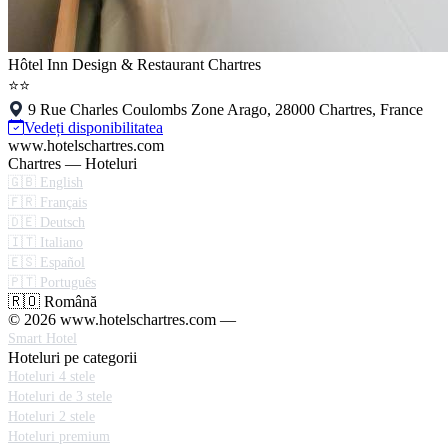
Hôtel Inn Design & Restaurant Chartres
⭐⭐
9 Rue Charles Coulombs Zone Arago, 28000 Chartres, France
Vedeți disponibilitatea
www.hotelschartres.com
Chartres — Hoteluri
🇬🇧 English
🇫🇷 Français
🇩🇪 Deutsch
🇮🇹 Italiano
🇪🇸 Español
🇵🇹 Português
🇷🇴 Română
© 2026 www.hotelschartres.com —
Smart Hotel
Hoteluri pe categorii
Hoteluri 4 stele
Hoteluri de 3 stele
Hoteluri 2 stele
Hoteluri premium