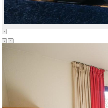
‹
›
×