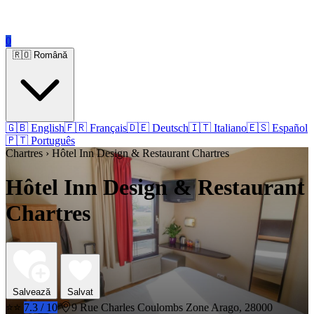
0
🇷🇴 Română
🇬🇧 English
🇫🇷 Français
🇩🇪 Deutsch
🇮🇹 Italiano
🇪🇸 Español
🇵🇹 Português
Chartres › Hôtel Inn Design & Restaurant Chartres
Hôtel Inn Design & Restaurant
Chartres
Salvează
Salvat
⭐⭐
7.3 / 10
9 Rue Charles Coulombs Zone Arago, 28000