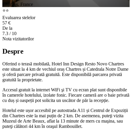
Chartres, France
⭐⭐
Evaluarea stelelor
57 €
De la
7.3
/ 10
Nota vizitatorilor
Despre
Oferind o terasă mobilată, Hotel Inn Design Resto Novo Chartres
este situat la 4 km de vechiul oraș Chartres și Catedrala Notre Dame
și oferă parcare privată gratuită. Este disponibilă parcarea privată
gratuită la proprietate.
Accesul gratuit la internet WiFi şi TV cu ecran plat sunt disponibile
în camerele hotelului, izolate fonic. Fiecare cameră are o baie privată
cu duș și oaspeții pot solicita un uscător de păr la recepție.
Hotelul este ușor accesibil pe autostrada A11 și Centrul de Expoziții
din Chartres este la mai puțin de 2 km. De asemenea, puteţi vizita
Muzeul de Arte Beaux, aflat la 13 minute de mers cu maşina, sau
puteţi călători 44 km în oraşul Rambouillet.