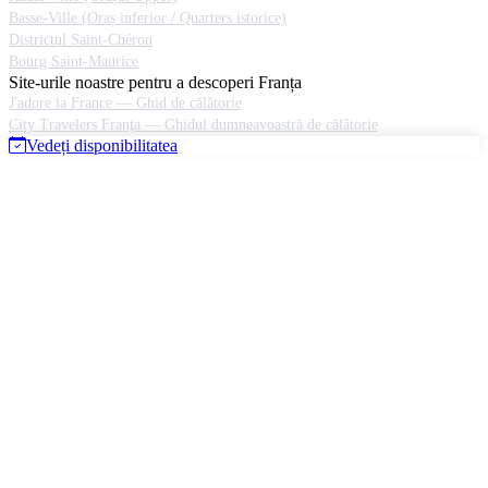
Basse-Ville (Oraș inferior / Quarters istorice)
Districtul Saint-Chéron
Bourg Saint-Maurice
Site-urile noastre pentru a descoperi Franța
J'adore la France — Ghid de călătorie
City Travelers Franţa — Ghidul dumneavoastră de călătorie
Vedeți disponibilitatea