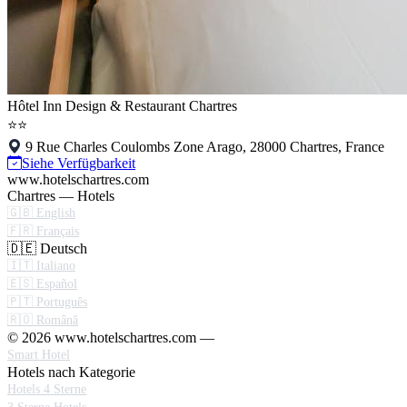
Hôtel Inn Design & Restaurant Chartres
⭐⭐
9 Rue Charles Coulombs Zone Arago, 28000 Chartres, France
Siehe Verfügbarkeit
www.hotelschartres.com
Chartres — Hotels
🇬🇧 English
🇫🇷 Français
🇩🇪 Deutsch
🇮🇹 Italiano
🇪🇸 Español
🇵🇹 Português
🇷🇴 Română
© 2026 www.hotelschartres.com —
Smart Hotel
Hotels nach Kategorie
Hotels 4 Sterne