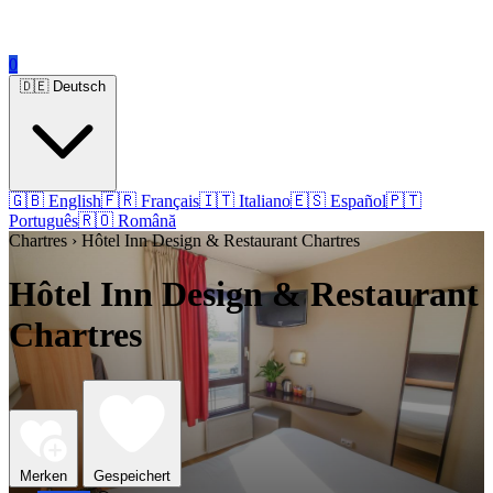
0
🇩🇪 Deutsch
🇬🇧 English
🇫🇷 Français
🇮🇹 Italiano
🇪🇸 Español
🇵🇹
Português
🇷🇴 Română
Chartres › Hôtel Inn Design & Restaurant Chartres
Hôtel Inn Design & Restaurant
Chartres
Merken
Gespeichert