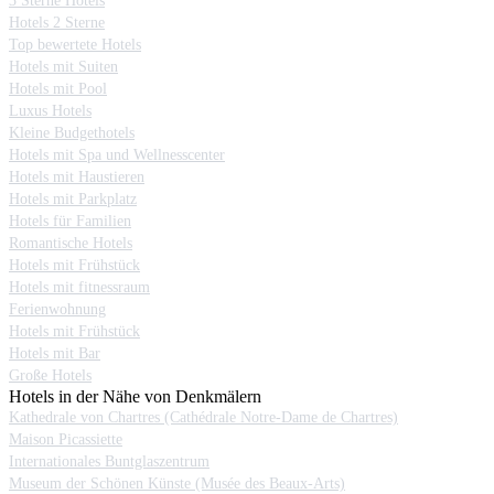
3 Sterne Hotels
Hotels 2 Sterne
Top bewertete Hotels
Hotels mit Suiten
Hotels mit Pool
Luxus Hotels
Kleine Budgethotels
Hotels mit Spa und Wellnesscenter
Hotels mit Haustieren
Hotels mit Parkplatz
Hotels für Familien
Romantische Hotels
Hotels mit Frühstück
Hotels mit fitnessraum
Ferienwohnung
Hotels mit Frühstück
Hotels mit Bar
Große Hotels
Hotels in der Nähe von Denkmälern
Kathedrale von Chartres (Cathédrale Notre-Dame de Chartres)
Maison Picassiette
Internationales Buntglaszentrum
Museum der Schönen Künste (Musée des Beaux-Arts)