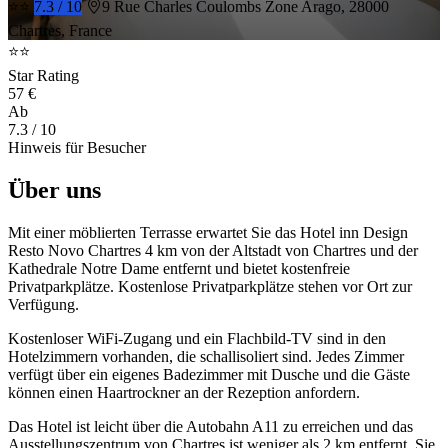
⭐⭐
7.3 / 10
9 Rue Charles Coulombs Zone Arago, 28000
Chartres, France
⭐⭐
Star Rating
57 €
Ab
7.3
/ 10
Hinweis für Besucher
Über uns
Mit einer möblierten Terrasse erwartet Sie das Hotel inn Design
Resto Novo Chartres 4 km von der Altstadt von Chartres und der
Kathedrale Notre Dame entfernt und bietet kostenfreie
Privatparkplätze. Kostenlose Privatparkplätze stehen vor Ort zur
Verfügung.
Kostenloser WiFi-Zugang und ein Flachbild-TV sind in den
Hotelzimmern vorhanden, die schallisoliert sind. Jedes Zimmer
verfügt über ein eigenes Badezimmer mit Dusche und die Gäste
können einen Haartrockner an der Rezeption anfordern.
Das Hotel ist leicht über die Autobahn A11 zu erreichen und das
Ausstellungszentrum von Chartres ist weniger als 2 km entfernt. Sie