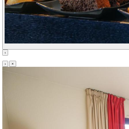
‹
›
×