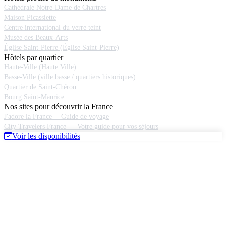
Cathédrale Notre-Dame de Chartres
Maison Picassiette
Centre international du verre teint
Musée des Beaux-Arts
Église Saint-Pierre (Église Saint-Pierre)
Hôtels par quartier
Haute-Ville (Haute Ville)
Basse-Ville (ville basse / quartiers historiques)
Quartier de Saint-Chéron
Bourg Saint-Maurice
Nos sites pour découvrir la France
J'adore la France —Guide de voyage
City Travelers France — Votre guide pour vos séjours
Voir les disponibilités