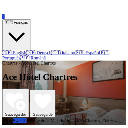
0
🇫🇷 Français
🇬🇧 English
🇩🇪 Deutsch
🇮🇹 Italiano
🇪🇸 Español
🇵🇹
Português
🇷🇴 Română
Chartres › Ace Hôtel Chartres
Ace Hôtel Chartres
Sauvegarder
Sauvegardé
⭐⭐⭐
8.4 / 10
Rue de la Maladrerie, 28630 Chartres, France