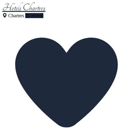
Hotels Chartres
Chartres
30 Hôtels