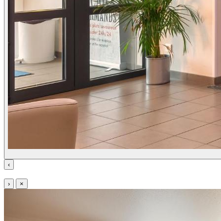
‹
›
×