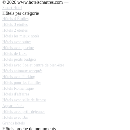
© 2026 www.hotelschartres.com —
Smart Hotel
Hôtels par catégorie
Hôtels 4 Étoiles
Hôtels 3 étoiles
Hôtels 2 étoiles
Hôtels les mieux notés
Hôtels avec suites
Hôtels avec piscine
Hôtels de Luxe
Hôtels petits budgets
Hôtels avec Spa et centre de bien-être
Hôtels animaux acceptés
Hôtels avec Parking
Hôtels pour les familles
Hôtels Romantique
Hôtels d'affaires
Hôtels avec salle de fitness
Appart'hôtels
Hôtels avec petit-déjeuner
Hôtels avec Bar
Grands hôtels
Hôtels proche de monuments