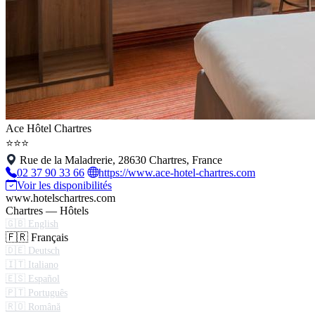
Ace Hôtel Chartres
⭐⭐⭐
Rue de la Maladrerie, 28630 Chartres, France
02 37 90 33 66
https://www.ace-hotel-chartres.com
Voir les disponibilités
www.hotelschartres.com
Chartres — Hôtels
🇬🇧 English
🇫🇷 Français
🇩🇪 Deutsch
🇮🇹 Italiano
🇪🇸 Español
🇵🇹 Português
🇷🇴 Română