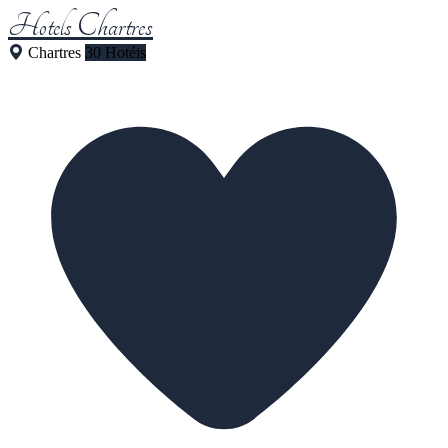
Hotels Chartres
Chartres
30 Hotéis