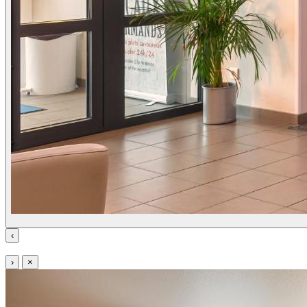
‹
›
×