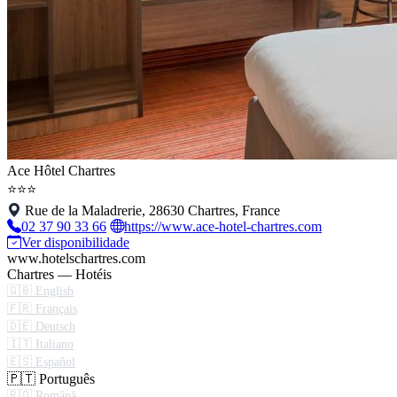
Ace Hôtel Chartres
⭐⭐⭐
Rue de la Maladrerie, 28630 Chartres, France
02 37 90 33 66
https://www.ace-hotel-chartres.com
Ver disponibilidade
www.hotelschartres.com
Chartres — Hotéis
🇬🇧 English
🇫🇷 Français
🇩🇪 Deutsch
🇮🇹 Italiano
🇪🇸 Español
🇵🇹 Português
🇷🇴 Română