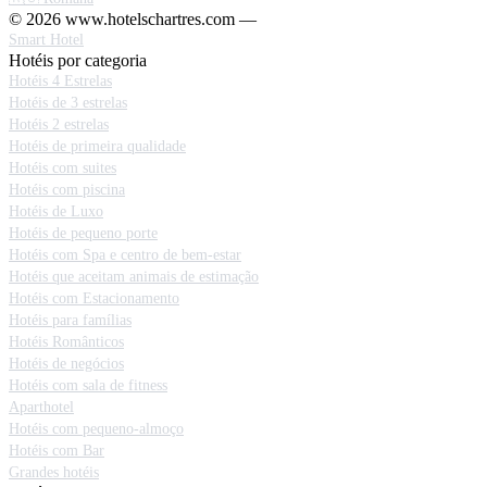
© 2026 www.hotelschartres.com —
Smart Hotel
Hotéis por categoria
Hotéis 4 Estrelas
Hotéis de 3 estrelas
Hotéis 2 estrelas
Hotéis de primeira qualidade
Hotéis com suites
Hotéis com piscina
Hotéis de Luxo
Hotéis de pequeno porte
Hotéis com Spa e centro de bem-estar
Hotéis que aceitam animais de estimação
Hotéis com Estacionamento
Hotéis para famílias
Hotéis Românticos
Hotéis de negócios
Hotéis com sala de fitness
Aparthotel
Hotéis com pequeno-almoço
Hotéis com Bar
Grandes hotéis