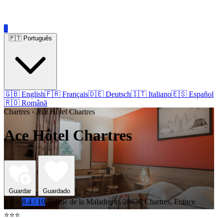
0
🇵🇹 Português
🇬🇧 English
🇫🇷 Français
🇩🇪 Deutsch
🇮🇹 Italiano
🇪🇸 Español
🇷🇴 Română
Chartres › Ace Hôtel Chartres
Ace Hôtel Chartres
Guardar
Guardado
⭐⭐⭐
8.4 / 10
Rue de la Maladrerie, 28630 Chartres, France
⭐⭐⭐