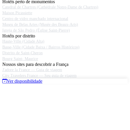
Hotéis perto de monumentos
Catedral de Chartres (Cathédrale Notre-Dame de Chartres)
Maison Picassiette
Centro de vidro manchado internacional
Museu de Belas Artes (Musée des Beaux-Arts)
Igreja de São Pedro (Église Saint-Pierre)
Hotéis por distrito
Haute-Ville (Cidade Alta)
Basse-Ville (Cidade Baixa / Bairros Históricos)
Distrito de Saint-Cheron
Bourg Saint- Maurice
Nossos sites para descobrir a França
J'adore la France — Guia de viagem
City Travelers France — Seu guia de viagem
Ver disponibilidade