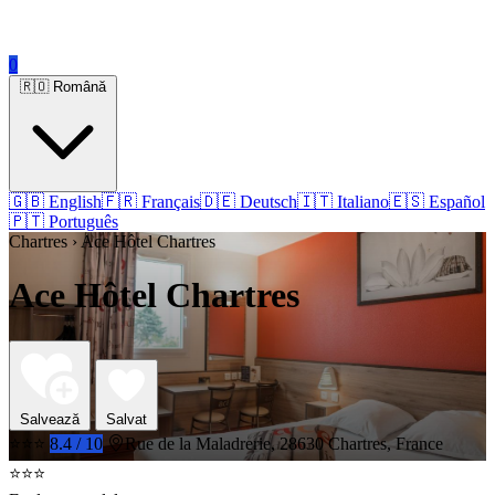
0
🇷🇴 Română
🇬🇧 English
🇫🇷 Français
🇩🇪 Deutsch
🇮🇹 Italiano
🇪🇸 Español
🇵🇹 Português
Chartres › Ace Hôtel Chartres
Ace Hôtel Chartres
Salvează
Salvat
⭐⭐⭐
8.4 / 10
Rue de la Maladrerie, 28630 Chartres, France
⭐⭐⭐