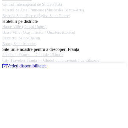
Centrul Internaţional de Sticla Pătată
Muzeul de Arte Frumoase (Musée des Beaux-Arts)
Biserica Saint-Pierre (Église Saint-Pierre)
Hoteluri pe districte
Haute-Ville (Orașul Upper)
Basse-Ville (Oraș inferior / Quarters istorice)
Districtul Saint-Chéron
Bourg Saint-Maurice
Site-urile noastre pentru a descoperi Franța
J'adore la France — Ghid de călătorie
City Travelers Franţa — Ghidul dumneavoastră de călătorie
Vedeți disponibilitatea