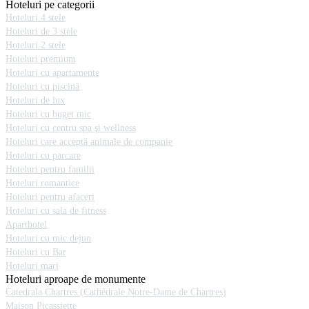
Hoteluri pe categorii
Hoteluri 4 stele
Hoteluri de 3 stele
Hoteluri 2 stele
Hoteluri premium
Hoteluri cu apartamente
Hoteluri cu piscină
Hoteluri de lux
Hoteluri cu buget mic
Hoteluri cu centru spa şi wellness
Hoteluri care acceptă animale de companie
Hoteluri cu parcare
Hoteluri pentru familii
Hoteluri romantice
Hoteluri pentru afaceri
Hoteluri cu sala de fitness
Aparthotel
Hoteluri cu mic dejun
Hoteluri cu Bar
Hoteluri mari
Hoteluri aproape de monumente
Catedrala Chartres (Cathédrale Notre-Dame de Chartres)
Maison Picassiette