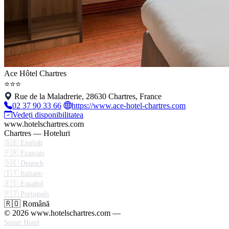
Ace Hôtel Chartres
⭐⭐⭐
Rue de la Maladrerie, 28630 Chartres, France
02 37 90 33 66
https://www.ace-hotel-chartres.com
Vedeți disponibilitatea
www.hotelschartres.com
Chartres — Hoteluri
🇬🇧 English
🇫🇷 Français
🇩🇪 Deutsch
🇮🇹 Italiano
🇪🇸 Español
🇵🇹 Português
🇷🇴 Română
© 2026 www.hotelschartres.com —
Smart Hotel