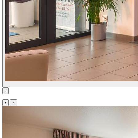
‹
›
×