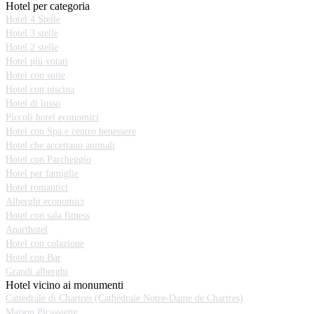
Hotel per categoria
Hotel 4 Stelle
Hotel 3 stelle
Hotel 2 stelle
Hotel più votati
Hotel con suite
Hotel con piscina
Hotel di lusso
Piccoli hotel economici
Hotel con Spa e centro benessere
Hotel che accettano animali
Hotel con Parcheggio
Hotel per famiglie
Hotel romantici
Alberghi economici
Hotel con sala fitness
Aparthotel
Hotel con colazione
Hotel con Bar
Grandi alberghi
Hotel vicino ai monumenti
Cattedrale di Chartres (Cathédrale Notre-Dame de Chartres)
Maison Picassiette