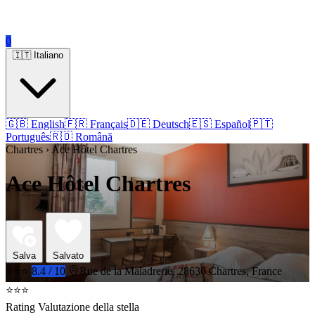
0
🇮🇹 Italiano
🇬🇧 English
🇫🇷 Français
🇩🇪 Deutsch
🇪🇸 Español
🇵🇹
Português
🇷🇴 Română
Chartres › Ace Hôtel Chartres
Ace Hôtel Chartres
Salva
Salvato
⭐⭐⭐
8.4 / 10
Rue de la Maladrerie, 28630 Chartres, France
⭐⭐⭐
Rating Valutazione della stella