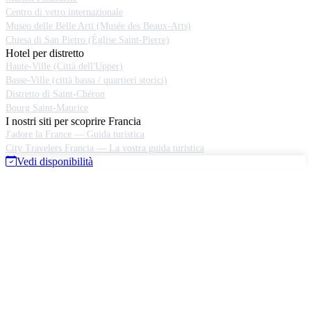
Centro di vetro internazionale
Museo delle Belle Arti (Musée des Beaux-Arts)
Chiesa di San Pietro (Église Saint-Pierre)
Hotel per distretto
Haute-Ville (Città dell'Upper)
Basse-Ville (città bassa / quartieri storici)
Distretto di Saint-Chéron
Bourg Saint-Maurice
I nostri siti per scoprire Francia
J'adore la France — Guida turistica
City Travelers Francia — La vostra guida turistica
Vedi disponibilità