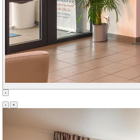
‹
›
×