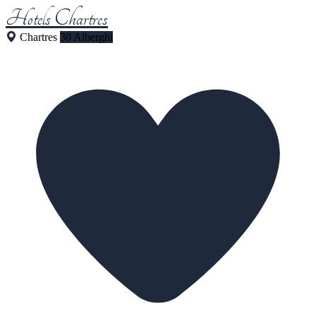
Hotels Chartres
Chartres
30 Alberghi