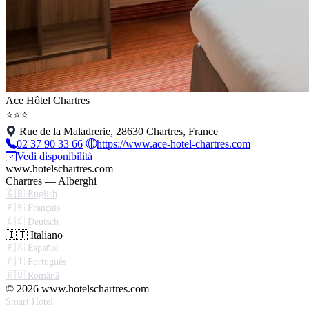
Ace Hôtel Chartres
⭐⭐⭐
Rue de la Maladrerie, 28630 Chartres, France
02 37 90 33 66
https://www.ace-hotel-chartres.com
Vedi disponibilità
www.hotelschartres.com
Chartres — Alberghi
🇬🇧 English
🇫🇷 Français
🇩🇪 Deutsch
🇮🇹 Italiano
🇪🇸 Español
🇵🇹 Português
🇷🇴 Română
© 2026 www.hotelschartres.com —
Smart Hotel