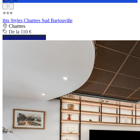
⭐⭐⭐
ibis Styles Chartres Sud Barjouville
Chartres
De la 110 €
Vedeți disponibilitatea