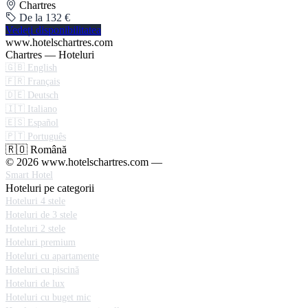
Chartres
De la 132 €
Vedeți disponibilitatea
www.hotelschartres.com
Chartres — Hoteluri
🇬🇧 English
🇫🇷 Français
🇩🇪 Deutsch
🇮🇹 Italiano
🇪🇸 Español
🇵🇹 Português
🇷🇴 Română
© 2026 www.hotelschartres.com —
Smart Hotel
Hoteluri pe categorii
Hoteluri 4 stele
Hoteluri de 3 stele
Hoteluri 2 stele
Hoteluri premium
Hoteluri cu apartamente
Hoteluri cu piscină
Hoteluri de lux
Hoteluri cu buget mic