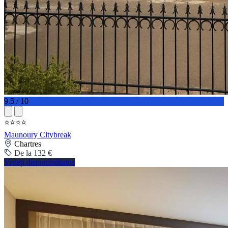
9.5 / 10
⭐⭐⭐⭐
Maunoury Citybreak
Chartres
De la 132 €
Vedeți disponibilitatea