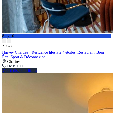
8.1 / 10
⭐⭐⭐⭐
Harvey Chartres - Résidence lifestyle 4 étoiles, Restaurant, Bien-
Être, Sport & Déconnexion
Chartres
De la 100 €
Vedeți disponibilitatea