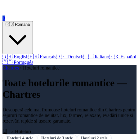
0
🇷🇴 Română
🇬🇧 English
🇫🇷 Français
🇩🇪 Deutsch
🇮🇹 Italiano
🇪🇸 Español
🇵🇹 Português
Chartres
› Hoteluri romantice
Toate hotelurile romantice —
Chartres
Descoperă cele mai frumoase hoteluri romantice din Chartres pentru
sejururi romantice de neuitat, lux, farmec, relaxare, evadări unice și
rezervări rapide și ușoare garantate.
12 Hoteluri
Hoteluri 4 stele
Hoteluri de 3 stele
Hoteluri 2 stele