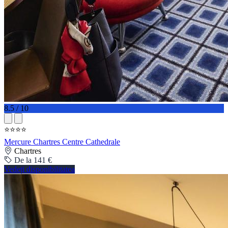
8.5 / 10
⭐⭐⭐⭐
Mercure Chartres Centre Cathedrale
Chartres
De la 141 €
Vedeți disponibilitatea