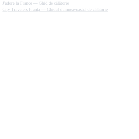
J'adore la France — Ghid de călătorie
City Travelers Franţa — Ghidul dumneavoastră de călătorie