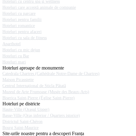
Hoteluri cu centru spa şi wellness
Hoteluri care acceptă animale de companie
Hoteluri cu parcare
Hoteluri pentru familii
Hoteluri romantice
Hoteluri pentru afaceri
Hoteluri cu sala de fitness
Aparthotel
Hoteluri cu mic dejun
Hoteluri cu Bar
Hoteluri mari
Hoteluri aproape de monumente
Catedrala Chartres (Cathédrale Notre-Dame de Chartres)
Maison Picassiette
Centrul Internaţional de Sticla Pătată
Muzeul de Arte Frumoase (Musée des Beaux-Arts)
Biserica Saint-Pierre (Église Saint-Pierre)
Hoteluri pe districte
Haute-Ville (Orașul Upper)
Basse-Ville (Oraș inferior / Quarters istorice)
Districtul Saint-Chéron
Bourg Saint-Maurice
Site-urile noastre pentru a descoperi Franța