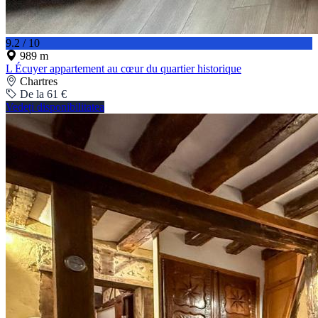
9.2 / 10
989 m
L Écuyer appartement au cœur du quartier historique
Chartres
De la 61 €
Vedeți disponibilitatea