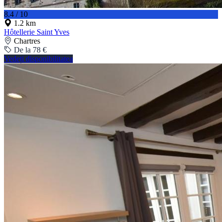
8.4 / 10
1.2 km
Hôtellerie Saint Yves
Chartres
De la 78 €
Vedeți disponibilitatea