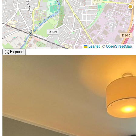
Leaflet
|
©
OpenStreetMap
Expand