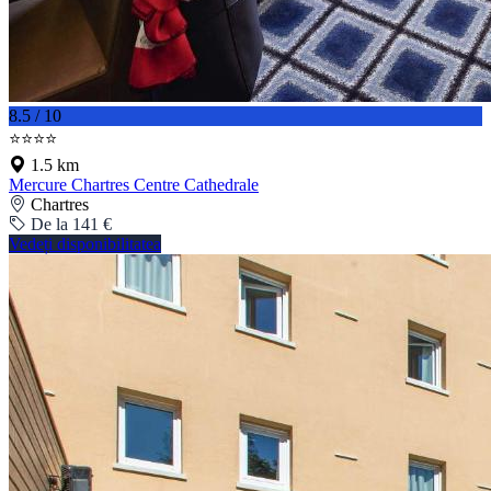
8.5 / 10
⭐⭐⭐⭐
1.5 km
Mercure Chartres Centre Cathedrale
Chartres
De la 141 €
Vedeți disponibilitatea