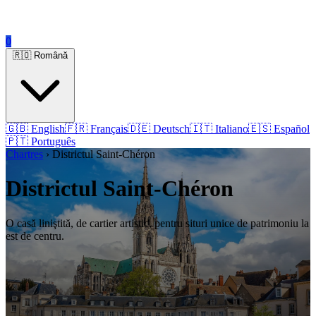
0
🇷🇴 Română
🇬🇧 English
🇫🇷 Français
🇩🇪 Deutsch
🇮🇹 Italiano
🇪🇸 Español
🇵🇹 Português
Chartres
› Districtul Saint-Chéron
Districtul Saint-Chéron
O casă liniştită, de cartier artistic, pentru situri unice de patrimoniu la
est de centru.