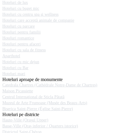
Hoteluri de lux
Hoteluri cu buget mic
Hoteluri cu centru spa şi wellness
Hoteluri care acceptă animale de companie
Hoteluri cu parcare
Hoteluri pentru familii
Hoteluri romantice
Hoteluri pentru afaceri
Hoteluri cu sala de fitness
Aparthotel
Hoteluri cu mic dejun
Hoteluri cu Bar
Hoteluri mari
Hoteluri aproape de monumente
Catedrala Chartres (Cathédrale Notre-Dame de Chartres)
Maison Picassiette
Centrul Internaţional de Sticla Pătată
Muzeul de Arte Frumoase (Musée des Beaux-Arts)
Biserica Saint-Pierre (Église Saint-Pierre)
Hoteluri pe districte
Haute-Ville (Orașul Upper)
Basse-Ville (Oraș inferior / Quarters istorice)
Districtul Saint-Chéron