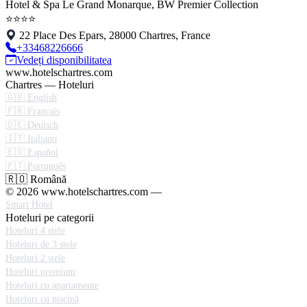
Hotel & Spa Le Grand Monarque, BW Premier Collection
⭐⭐⭐⭐
22 Place Des Epars, 28000 Chartres, France
+33468226666
Vedeți disponibilitatea
www.hotelschartres.com
Chartres — Hoteluri
🇬🇧 English
🇫🇷 Français
🇩🇪 Deutsch
🇮🇹 Italiano
🇪🇸 Español
🇵🇹 Português
🇷🇴 Română
© 2026 www.hotelschartres.com —
Smart Hotel
Hoteluri pe categorii
Hoteluri 4 stele
Hoteluri de 3 stele
Hoteluri 2 stele
Hoteluri premium
Hoteluri cu apartamente
Hoteluri cu piscină