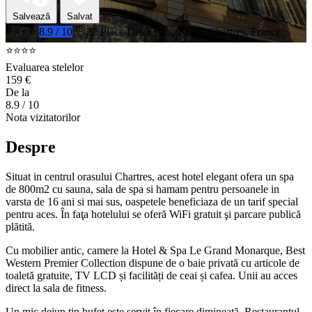
Salvează
Salvat
⭐⭐⭐⭐
8.9 / 10
22 Place Des Epars, 28000 Chartres, France
⭐⭐⭐⭐
Evaluarea stelelor
159 €
De la
8.9
/ 10
Nota vizitatorilor
Despre
Situat in centrul orasului Chartres, acest hotel elegant ofera un spa
de 800m2 cu sauna, sala de spa si hamam pentru persoanele in
varsta de 16 ani si mai sus, oaspetele beneficiaza de un tarif special
pentru aces. În faţa hotelului se oferă WiFi gratuit şi parcare publică
plătită.
Cu mobilier antic, camere la Hotel & Spa Le Grand Monarque, Best
Western Premier Collection dispune de o baie privată cu articole de
toaletă gratuite, TV LCD și facilități de ceai și cafea. Unii au acces
direct la sala de fitness.
Un mic dejun tip bufet este servit în fiecare dimineaţă. Restaurantul