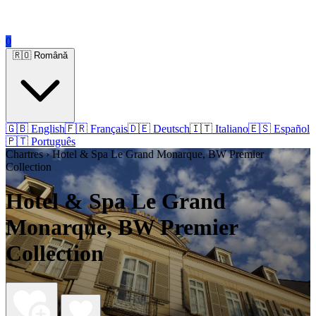
0
🇷🇴 Română
🇬🇧 English
🇫🇷 Français
🇩🇪 Deutsch
🇮🇹 Italiano
🇪🇸 Español
🇵🇹 Português
Chartres › Hotel & Spa Le Grand Monarque, BW Premier
Collection
Hotel & Spa Le Grand
Monarque, BW Premier
Collection