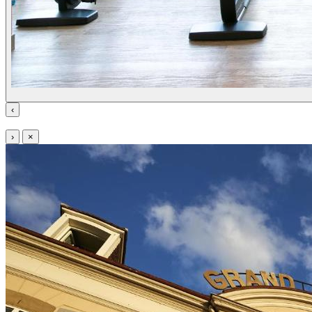
‹
›
×