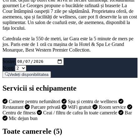
gourmet Le Georges propune o bucătărie rafinată și braserie La
Cour întâmpină oaspeții 7 zile pe săptămână. Proprietatea oferă, de
asemenea, spa și facilități de wellness, care pot fi deservite la un cost
suplimentar. Un salon de coafură este, de asemenea, disponibil la
fața locului.
Catedrala este la 550 de metri, iar Gara este la 5 minute de mers pe
jos. Paris este de 1 oră cu mașina de la Hotel & Spa Le Grand
Monarque, Best Western Premier Collection.
Sosire
Nopţi
Vedeți disponibilitatea
Servicii si echipamente
Camere pentru nefumători
Spa și centru de wellness
Restaurant
Parcare privată
WiFi gratuit
Room service
Centru de fitness
Ceai / filtru de cafea în toate camerele
Bar
Mic dejun bun
Toate camerele (5)