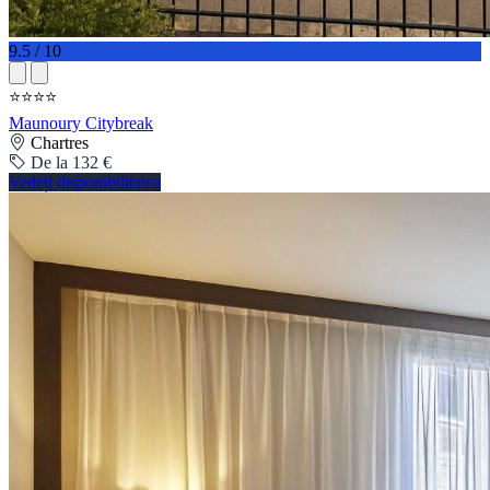
9.5 / 10
⭐⭐⭐⭐
Maunoury Citybreak
Chartres
De la 132 €
Vedeți disponibilitatea