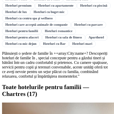
Hoteluri premium
Hoteluri cu apartamente
Hoteluri cu piscină
Hoteluri de lux
Hoteluri cu buget mic
Hoteluri cu centru spa şi wellness
Hoteluri care acceptă animale de companie
Hoteluri cu parcare
Hoteluri pentru familii
Hoteluri romantice
Hoteluri pentru afaceri
Hoteluri cu sala de fitness
Aparthotel
Hoteluri cu mic dejun
Hoteluri cu Bar
Hoteluri mari
Plănuiești o ședere de familie în ++array:City:name+? Descoperiți
hoteluri de familie în , special concepute pentru a găzdui tineri și
bătrâni într-un cadru confortabil și prietenos. Cu camere spaţioase,
servicii pentru copii şi terenuri convenabile, aceste unităţi oferă tot
ce aveţi nevoie pentru un sejur plăcut cu familia, combinând
relaxarea, confortul şi împărtăşirea momentelor."
Toate hotelurile pentru familii —
Chartres
(17)