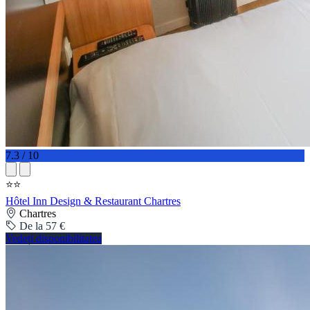
7.3 / 10
⭐⭐
Hôtel Inn Design & Restaurant Chartres
Chartres
De la 57 €
Vedeți disponibilitatea