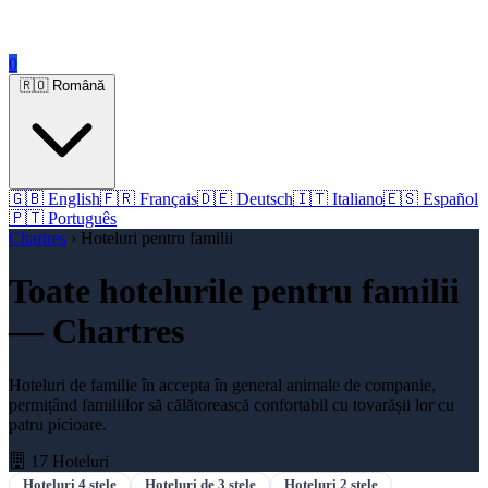
0
🇷🇴 Română
🇬🇧 English
🇫🇷 Français
🇩🇪 Deutsch
🇮🇹 Italiano
🇪🇸 Español
🇵🇹 Português
Chartres
› Hoteluri pentru familii
Toate hotelurile pentru familii
— Chartres
Hoteluri de familie în accepta în general animale de companie,
permițând familiilor să călătorească confortabil cu tovarășii lor cu
patru picioare.
17 Hoteluri
Hoteluri 4 stele
Hoteluri de 3 stele
Hoteluri 2 stele