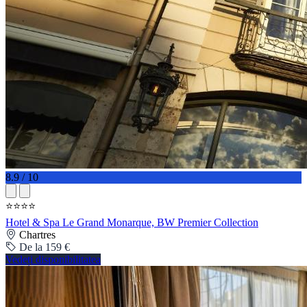
8.9 / 10
⭐⭐⭐⭐
Hotel & Spa Le Grand Monarque, BW Premier Collection
Chartres
De la 159 €
Vedeți disponibilitatea