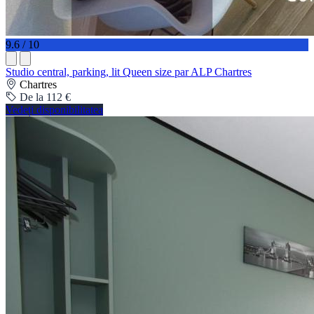
9.6 / 10
Studio central, parking, lit Queen size par ALP Chartres
Chartres
De la 112 €
Vedeți disponibilitatea