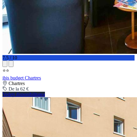
7.5 / 10
⭐⭐
ibis budget Chartres
Chartres
De la 62 €
Vedeți disponibilitatea