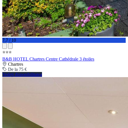
7.7 / 10
⭐⭐⭐
B&B HOTEL Chartres Centre Cathédrale 3 étoiles
Chartres
De la 75 €
Vedeți disponibilitatea