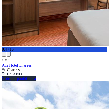
8.4 / 10
⭐⭐⭐
Ace Hôtel Chartres
Chartres
De la 80 €
Vedeți disponibilitatea