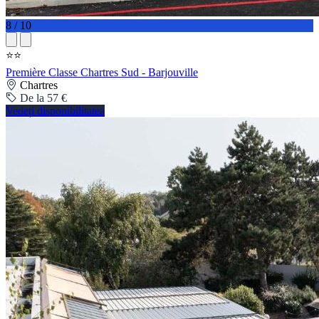
8 / 10
⭐⭐
Première Classe Chartres Sud - Barjouville
Chartres
De la 57 €
Vedeți disponibilitatea