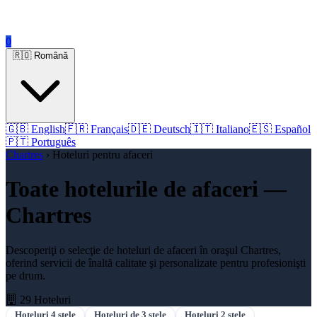
0
🇷🇴 Română
🇬🇧 English
🇫🇷 Français
🇩🇪 Deutsch
🇮🇹 Italiano
🇪🇸 Español
🇵🇹 Português
Chartres
› Hoteluri pentru afaceri
Toate hotelurile de afaceri —
Chartres
Descoperiţi o selecţie de hoteluri de afaceri în oraşul Chartres,
oferind servicii de înaltă calitate şi personalizate pentru profesionişti
pe drum.
29 Hoteluri
Hoteluri 4 stele
Hoteluri de 3 stele
Hoteluri 2 stele