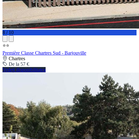
8 / 10
⭐⭐
Première Classe Chartres Sud - Barjouville
Chartres
De la 57 €
Vedeți disponibilitatea