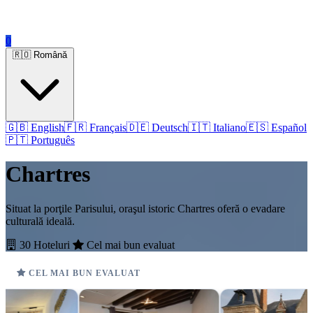
0
🇷🇴 Română
🇬🇧 English
🇫🇷 Français
🇩🇪 Deutsch
🇮🇹 Italiano
🇪🇸 Español
🇵🇹 Português
Chartres
Situat la porţile Parisului, oraşul istoric Chartres oferă o evadare
culturală ideală.
30 Hoteluri
Cel mai bun evaluat
CEL MAI BUN EVALUAT