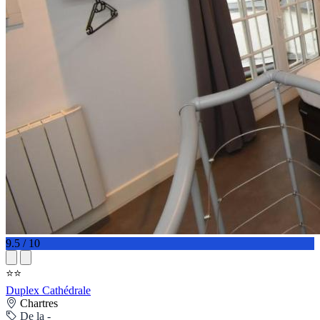
9.5 / 10
⭐⭐
Duplex Cathédrale
Chartres
De la -