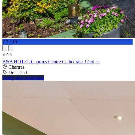
7.7 / 10
⭐⭐⭐
B&B HOTEL Chartres Centre Cathédrale 3 étoiles
Chartres
De la 75 €
Vedeți disponibilitatea