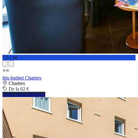
7.5 / 10
⭐⭐
ibis budget Chartres
Chartres
De la 62 €
Vedeți disponibilitatea