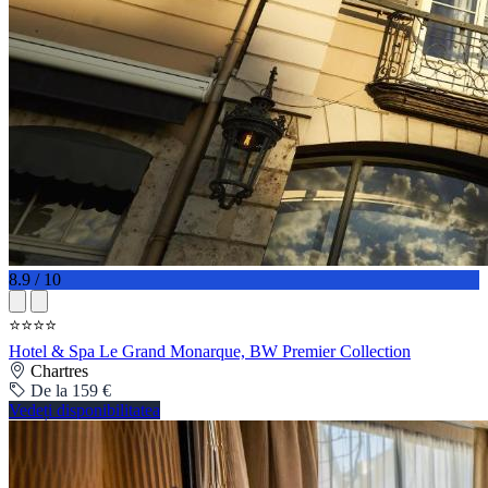
8.9 / 10
⭐⭐⭐⭐
Hotel & Spa Le Grand Monarque, BW Premier Collection
Chartres
De la 159 €
Vedeți disponibilitatea