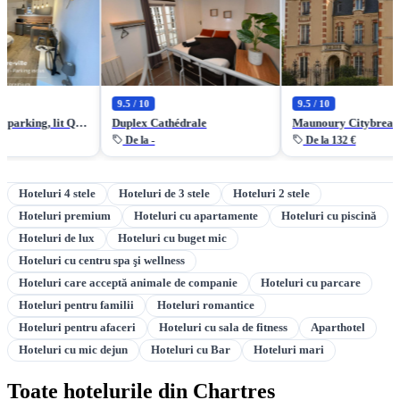
9.5 / 10
9.5 / 10
Studio central, parking, lit Queen size par ALP Chartres
Duplex Cathédrale
Maunoury Citybreak
De la -
De la 132 €
Hoteluri 4 stele
Hoteluri de 3 stele
Hoteluri 2 stele
Hoteluri premium
Hoteluri cu apartamente
Hoteluri cu piscină
Hoteluri de lux
Hoteluri cu buget mic
Hoteluri cu centru spa şi wellness
Hoteluri care acceptă animale de companie
Hoteluri cu parcare
Hoteluri pentru familii
Hoteluri romantice
Hoteluri pentru afaceri
Hoteluri cu sala de fitness
Aparthotel
Hoteluri cu mic dejun
Hoteluri cu Bar
Hoteluri mari
Toate hotelurile din Chartres