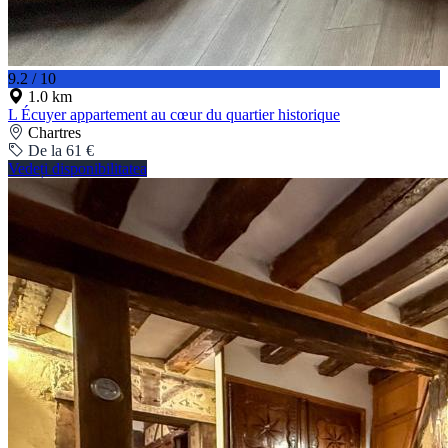
9.2 / 10
1.0 km
L Écuyer appartement au cœur du quartier historique
Chartres
De la 61 €
Vedeți disponibilitatea