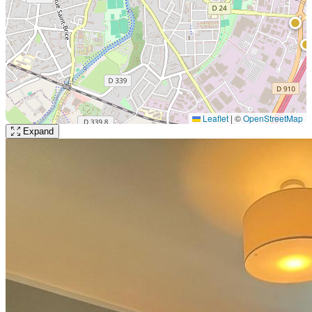
Leaflet
|
©
OpenStreetMap
Expand