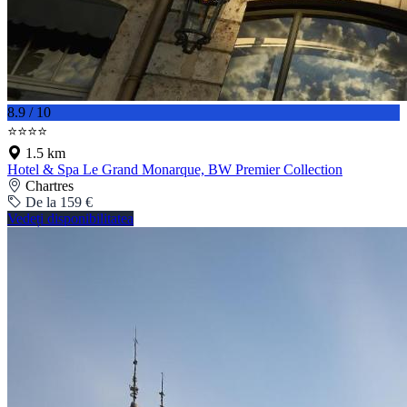
8.9 / 10
⭐⭐⭐⭐
1.5 km
Hotel & Spa Le Grand Monarque, BW Premier Collection
Chartres
De la 159 €
Vedeți disponibilitatea