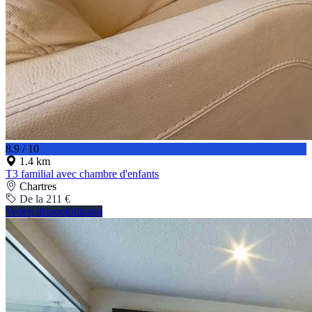
8.9 / 10
1.4 km
T3 familial avec chambre d'enfants
Chartres
De la 211 €
Vedeți disponibilitatea