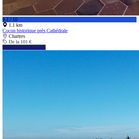
9.1 / 10
1.1 km
Cocon historique près Cathédrale
Chartres
De la 101 €
Vedeți disponibilitatea