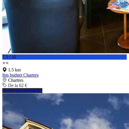
7.5 / 10
⭐⭐
1.5 km
ibis budget Chartres
Chartres
De la 62 €
Vedeți disponibilitatea