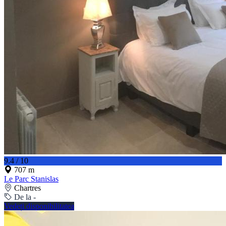
9.4 / 10
707 m
Le Parc Stanislas
Chartres
De la -
Vedeți disponibilitatea