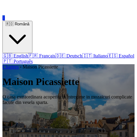
0
🇷🇴 Română
🇬🇧 English
🇫🇷 Français
🇩🇪 Deutsch
🇮🇹 Italiano
🇪🇸 Español
🇵🇹 Português
Chartres
› Maison Picassiette
Maison Picassiette
O casa extraordinara acoperita in intregime in mozaicuri complicate
facute din vesela sparta.