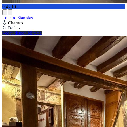
9.4 / 10
Le Parc Stanislas
Chartres
De la -
Vedeți disponibilitatea