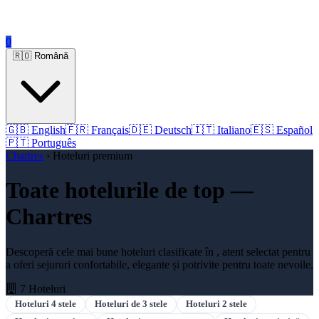
0
🇷🇴 Română
🇬🇧 English
🇫🇷 Français
🇩🇪 Deutsch
🇮🇹 Italiano
🇪🇸 Español
🇵🇹 Português
Chartres
› Hoteluri premium
Toate hotelurile de top —
Chartres
Descoperă cele mai bune hoteluri clasificate în , atent selectat pentru
a oferi sejururi confortabile, elegante și potrivite pentru toate nevoile.
7 Hoteluri
Hoteluri 4 stele
Hoteluri de 3 stele
Hoteluri 2 stele