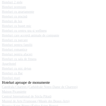
Hoteluri 2 stele
Hoteluri premium
Hoteluri cu apartamente
Hoteluri cu piscină
Hoteluri de lux
Hoteluri cu buget mic
Hoteluri cu centru spa şi wellness
Hoteluri care acceptă animale de companie
Hoteluri cu parcare
Hoteluri pentru familii
Hoteluri romantice
Hoteluri pentru afaceri
Hoteluri cu sala de fitness
Aparthotel
Hoteluri cu mic dejun
Hoteluri cu Bar
Hoteluri mari
Hoteluri aproape de monumente
Catedrala Chartres (Cathédrale Notre-Dame de Chartres)
Maison Picassiette
Centrul Internaţional de Sticla Pătată
Muzeul de Arte Frumoase (Musée des Beaux-Arts)
Biserica Saint-Pierre (Église Saint-Pierre)