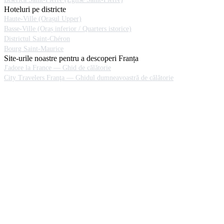
Hoteluri pe districte
Haute-Ville (Orașul Upper)
Basse-Ville (Oraș inferior / Quarters istorice)
Districtul Saint-Chéron
Bourg Saint-Maurice
Site-urile noastre pentru a descoperi Franța
J'adore la France — Ghid de călătorie
City Travelers Franţa — Ghidul dumneavoastră de călătorie