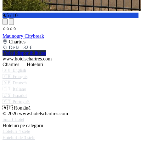
9.5 / 10
⭐⭐⭐⭐
Maunoury Citybreak
Chartres
De la 132 €
Vedeți disponibilitatea
www.hotelschartres.com
Chartres — Hoteluri
🇬🇧 English
🇫🇷 Français
🇩🇪 Deutsch
🇮🇹 Italiano
🇪🇸 Español
🇵🇹 Português
🇷🇴 Română
© 2026 www.hotelschartres.com —
Smart Hotel
Hoteluri pe categorii
Hoteluri 4 stele
Hoteluri de 3 stele