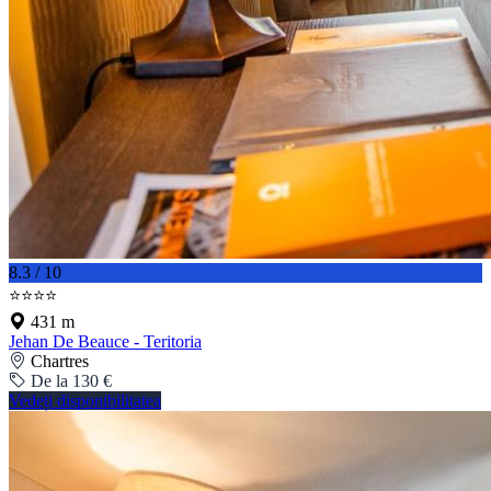
8.3 / 10
⭐⭐⭐⭐
431 m
Jehan De Beauce - Teritoria
Chartres
De la 130 €
Vedeți disponibilitatea