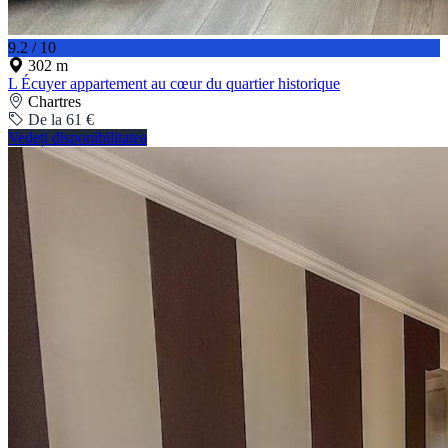
9.2 / 10
302 m
L Écuyer appartement au cœur du quartier historique
Chartres
De la 61 €
Vedeți disponibilitatea