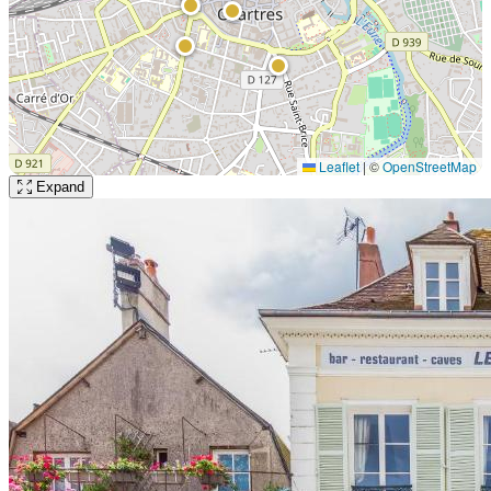
Leaflet
|
©
OpenStreetMap
Expand