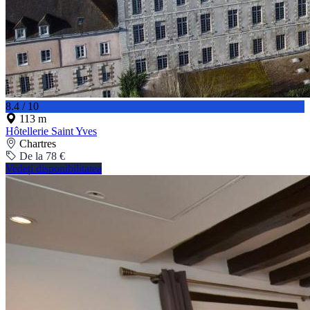
8.4 / 10
113 m
Hôtellerie Saint Yves
Chartres
De la 78 €
Vedeți disponibilitatea