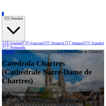
0
🇷🇴 Română
🇬🇧 English
🇫🇷 Français
🇩🇪 Deutsch
🇮🇹 Italiano
🇪🇸 Español
🇵🇹 Português
Chartres
› Catedrala Chartres (Cathédrale Notre-Dame de Chartres)
Catedrala Chartres
(Cathédrale Notre-Dame de
Chartres)
Un sit al patrimoniului mondial UNESCO și o capodoperă a
arhitecturii gotice franceze.