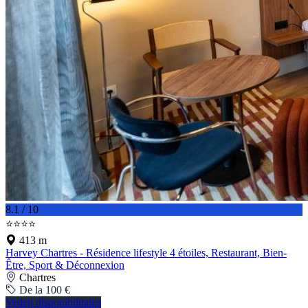
8.1 / 10
⭐⭐⭐⭐
413 m
Harvey Chartres - Résidence lifestyle 4 étoiles, Restaurant, Bien-
Être, Sport & Déconnexion
Chartres
De la 100 €
Vedeți disponibilitatea