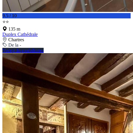
9.5 / 10
⭐⭐
135 m
Duplex Cathédrale
Chartres
De la -
Vedeți disponibilitatea