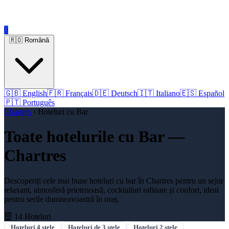
0
🇷🇴 Română
🇬🇧 English
🇫🇷 Français
🇩🇪 Deutsch
🇮🇹 Italiano
🇪🇸 Español
🇵🇹 Português
Chartres
› Hoteluri cu Bar
Toate hotelurile cu Bar —
Chartres
Descoperiți cele mai bune hoteluri cu bar în Chartres pentru un sejur
relaxant, atmosferă prietenoasă, cocktailuri rafinate și confort, ideal
pentru serile dumneavoastră în oraș.
14 Hoteluri
Hoteluri 4 stele
Hoteluri de 3 stele
Hoteluri 2 stele