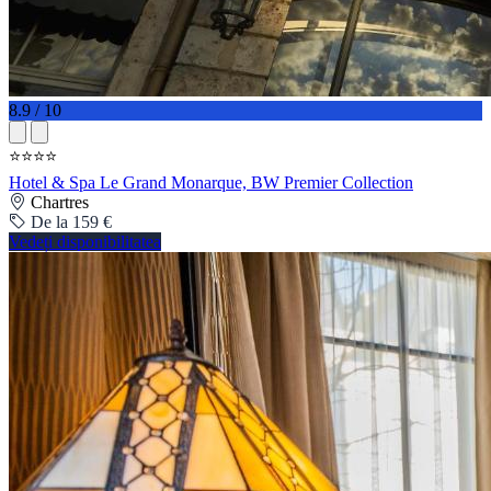
8.9 / 10
⭐⭐⭐⭐
Hotel & Spa Le Grand Monarque, BW Premier Collection
Chartres
De la 159 €
Vedeți disponibilitatea