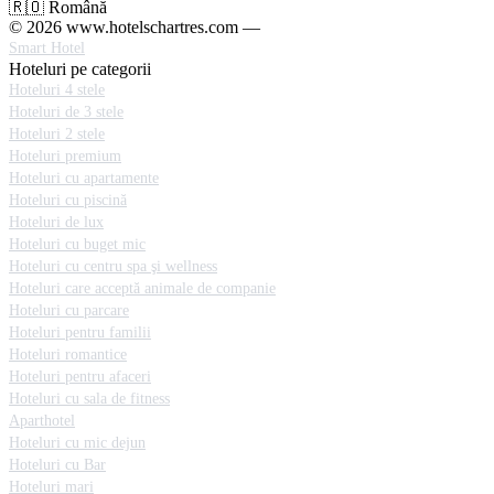
🇷🇴 Română
© 2026 www.hotelschartres.com —
Smart Hotel
Hoteluri pe categorii
Hoteluri 4 stele
Hoteluri de 3 stele
Hoteluri 2 stele
Hoteluri premium
Hoteluri cu apartamente
Hoteluri cu piscină
Hoteluri de lux
Hoteluri cu buget mic
Hoteluri cu centru spa şi wellness
Hoteluri care acceptă animale de companie
Hoteluri cu parcare
Hoteluri pentru familii
Hoteluri romantice
Hoteluri pentru afaceri
Hoteluri cu sala de fitness
Aparthotel
Hoteluri cu mic dejun
Hoteluri cu Bar
Hoteluri mari