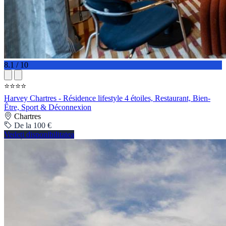
8.1 / 10
⭐⭐⭐⭐
Harvey Chartres - Résidence lifestyle 4 étoiles, Restaurant, Bien-
Être, Sport & Déconnexion
Chartres
De la 100 €
Vedeți disponibilitatea