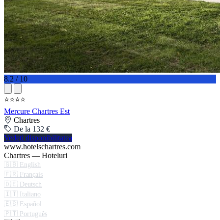
8.2 / 10
⭐⭐⭐⭐
Mercure Chartres Est
Chartres
De la 132 €
Vedeți disponibilitatea
www.hotelschartres.com
Chartres — Hoteluri
🇬🇧 English
🇫🇷 Français
🇩🇪 Deutsch
🇮🇹 Italiano
🇪🇸 Español
🇵🇹 Português