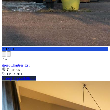
7.9 / 10
⭐⭐
greet Chartres Est
Chartres
De la 70 €
Vedeți disponibilitatea