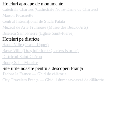
Hoteluri aproape de monumente
Catedrala Chartres (Cathédrale Notre-Dame de Chartres)
Maison Picassiette
Centrul Internaţional de Sticla Pătată
Muzeul de Arte Frumoase (Musée des Beaux-Arts)
Biserica Saint-Pierre (Église Saint-Pierre)
Hoteluri pe districte
Haute-Ville (Orașul Upper)
Basse-Ville (Oraș inferior / Quarters istorice)
Districtul Saint-Chéron
Bourg Saint-Maurice
Site-urile noastre pentru a descoperi Franța
J'adore la France — Ghid de călătorie
City Travelers Franţa — Ghidul dumneavoastră de călătorie